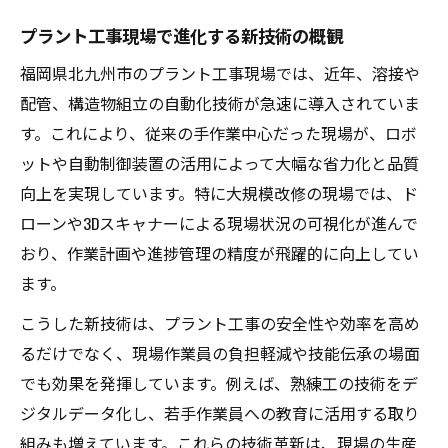
力
プラント工事現場で進化する新技術の概観
キャリアアップにつながる大規模改修の新潮流
福岡県北九州市のプラント工事現場では、近年、溶接や
大規模改修で活きるプラント工事の専門性
配管、構造物組立の自動化技術が急速に導入されていま
強化法
す。これにより、従来の手作業中心だった現場が、ロボ
最新トレンドから見るキャリア形成の実践
ットや自動制御装置の活用によって大幅な省力化と品質
術
向上を実現しています。特に大規模改修の現場では、ド
現場経験を活かす大規模改修の転職戦略
ローンや3Dスキャナーによる現場状況の可視化が進んで
プラント工事と連動したキャリアアップ成
おり、作業計画や進捗管理の精度が飛躍的に向上してい
功例
ます。
大規模改修プロジェクト参画で得る成長ポ
こうした新技術は、プラント工事の安全性や効率を高め
イント
るだけでなく、現場作業員の負担軽減や技能伝承の場面
専門知識を深めたい方へ注目の技術動向
でも効果を発揮しています。例えば、熟練工の技術をデ
プラント工事で押さえるべき最新技術トピ
ジタルデータ化し、若手作業員への教育に活用する取り
ック
組みも増えています。これらの技術革新は、現場の生産