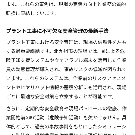
認定制度の最新情報と申請準備のコツ
ます。これらの事例は、現場の実践力向上と業務の質的
プラント工事で活用できる認定制度の基礎
転換に直結しています。
知識
プラント工事に不可欠な安全管理の最新手法
優良業者認定取得のための実践的ポイント
申請時に押さえたい書類準備と注意点
プラント工事における安全管理は、現場の信頼性を左右
現場経験者が語る認定制度活用メリット
する最重要課題です。北九州市の現場では、AIによる危
険予知支援システムやウェアラブル端末を活用した作業
プラント工事事業者の認定取得成功事例
員の動態管理が導入され、事故リスクの低減が図られて
地域特性を生かした成長戦略の実践法
います。これらのシステムは、作業前のリスクアセスメ
プラント工事で地域特性を活用する戦略思
ントやヒヤリハット情報の蓄積分析にも活用され、現場
考
ごとに最適な安全対策を立案することが可能です。
成長企業に学ぶ地域密着型プラント工事の
さらに、定期的な安全教育や現場パトロールの徹底、作
手法
業開始前のKY活動（危険予知活動）も欠かせません。具
異業種連携が生む新たな成長機会の発掘法
体例として、過去の事故事例をもとにしたシミュレーシ
地域資源とプラント工事のシナジー効果