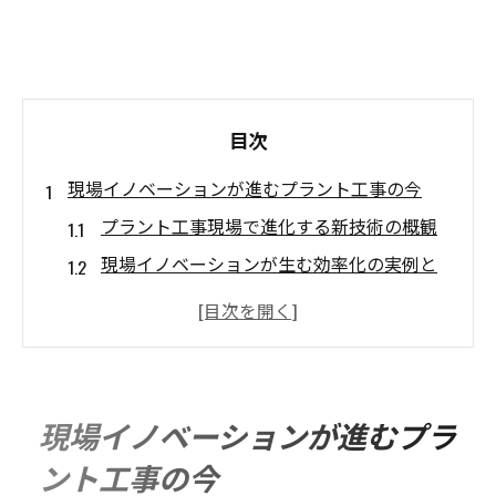
目次
現場イノベーションが進むプラント工事の今
プラント工事現場で進化する新技術の概観
現場イノベーションが生む効率化の実例と
効果
プラント工事に不可欠な安全管理の最新手
法
IT活用によるプラント工事の業務改善ポイン
現場イノベーションが進むプラ
ト
ント工事の今
産業都市で求められるプラント工事の実践