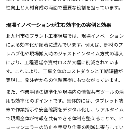
技術者に求められるスキルと資格取得のポ
性向上と人材育成の両面で重要な役割を担っています。
イント
現場イノベーションが生む効率化の実例と効果
IT融合時代のプラント工事技術習得法
事例から学ぶ専門知識の実践的活用法
北九州市のプラント工事現場では、現場イノベーション
による効率化が顕著に進んでいます。例えば、部材のプ
環境配慮と生産性向上を両立する技術動向
レハブ化や現場搬入時のジャストインタイム方式の導入
働き方改革とプラント工事の未来像を考える
により、工程遅延や資材ロスが大幅に削減されていま
働き方改革が進むプラント工事業界の現状
す。これにより、工事全体のコストダウンと工期短縮が
柔軟な勤務体制とプラント工事の両立事例
実現し、発注者からの信頼獲得にもつながっています。
次世代を見据えたプラント工事の働き方と
また、作業手順の標準化や現場内の情報共有ツールの活
は
用も効率化のポイントです。具体的には、タブレット端
IT導入による業務効率化と人材育成の可能性
末で作業指示や安全確認をデジタル化し、リアルタイム
ワークライフバランス向上に向けた取り組
で現場全体が情報を共有できる体制を整えることで、ヒ
み
ューマンエラーの防止や手戻り作業の削減に寄与してい