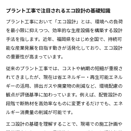
エコ設計導入で変わるプラント工事の安全
プラント工事で注目されるエコ設計の基礎知識
性
プラント工事において「エコ設計」とは、環境への負荷
持続可能な未来へ福岡県で挑戦する工事技術
を最小限に抑えつつ、効率的な生産設備を構築する設計
プラント工事とエコ設計が描く持続可能性
手法を指します。近年、福岡県をはじめ全国で、持続可
の道
能な産業発展を目指す動きが活発化しており、エコ設計
福岡県で進化するプラント工事の技術革新
の重要性が高まっています。
持続可能なプラント工事を支える設計の工
従来のプラント工事では、コストや納期の短縮が重視さ
夫
れてきましたが、現在は省エネルギー・再生可能エネル
エコ設計で目指す福岡県の新しい工事技術
ギーの活用、排出ガスや廃棄物の削減など、環境配慮の
像
観点が評価基準に加わっています。例えば、配管設計の
プラント工事現場で広がる持続可能性の実
段階で断熱材を高効率なものに変更するだけでも、エネ
践例
ルギー消費量の削減が可能です。
環境配慮型プラント工事の最新動向解説
エコ設計の基礎を理解することで、現場での施工計画や
最新のプラント工事が重視する環境配慮の