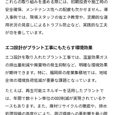
これらの取り組みを進める際には、初期投資や施工時の
は
安全確保、メンテナンス性への配慮も欠かせません。導
プラント工事と配管設計の連携による効率
入事例では、現場スタッフの省エネ教育や、定期的な運
向上
用状況の見直しによるトラブル防止など、実践的な工夫
エコ設計導入時の配管設計チェックポイン
が功を奏しています。
ト
水素プラント設計と地域発展のつながり
エコ設計がプラント工事にもたらす環境効果
プラント工事の現場で高まる水素プラント
エコ設計を取り入れたプラント工事では、温室効果ガス
設計の重要性
の排出量削減や廃棄物の発生抑制など、明確な環境効果
水素プラント設計が地域産業にもたらす未
が期待できます。特に、福岡県の産業集積地では、地域
来像
全体の環境負荷低減が重要な課題となっています。
プラント工事業界で注目される水素技術の
たとえば、再生可能エネルギーを活用したプラントで
最新動向
は、年間で数十トン単位のCO2削減が実現されているケ
五友エコワークスに見る水素プラント設計
ースもあります。また、廃材リサイクルの徹底や、排水
の工夫
処理設備の高度化により、周辺環境への悪影響を最小限