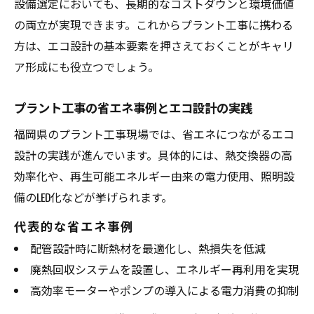
設備選定においても、長期的なコストダウンと環境価値
視点
の両立が実現できます。これからプラント工事に携わる
プラント工業と連携するエコ設計の動向と
方は、エコ設計の基本要素を押さえておくことがキャリ
は
ア形成にも役立つでしょう。
環境に優しいプラント工事の技術革新を紹
介
プラント工事の省エネ事例とエコ設計の実践
西日本プラント工業などの注目実例に学ぶ
福岡県のプラント工事現場では、省エネにつながるエコ
プラント工事で進む廃棄物削減と省エネ対
設計の実践が進んでいます。具体的には、熱交換器の高
策
効率化や、再生可能エネルギー由来の電力使用、照明設
配管設計から見るエコ設計の実践ポイント
備のLED化などが挙げられます。
プラント工事の配管設計で重視すべきエコ
代表的な省エネ事例
設計
配管設計時に断熱材を最適化し、熱損失を低減
配管設計が変えるプラント工事の省エネ化
廃熱回収システムを設置し、エネルギー再利用を実現
事例
高効率モーターやポンプの導入による電力消費の抑制
五友プラント工業で語られる設計の工夫と