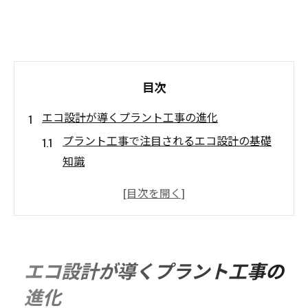
目次
エコ設計が導くプラント工事の進化
プラント工事で注目されるエコ設計の基礎
知識
プラント工事の省エネ事例とエコ設計の実
践
エコ設計がプラント工事にもたらす環境効
果
エコ設計が導くプラント工事の
プラント工事現場で広がるエコ設計の最新
進化
技術