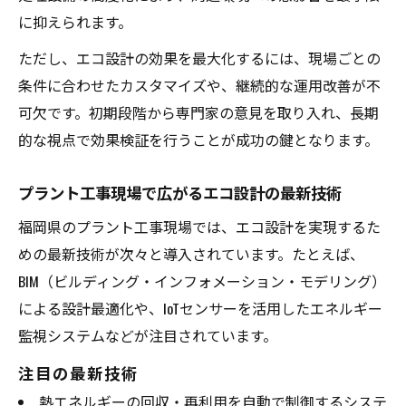
に抑えられます。
プラント工事と水素プラント設計の相乗効
果を探る
ただし、エコ設計の効果を最大化するには、現場ごとの
今注目される福岡県発プラント工事の魅力
条件に合わせたカスタマイズや、継続的な運用改善が不
プラント工事の現場で評価されるエコ設計
可欠です。初期段階から専門家の意見を取り入れ、長期
の強み
的な視点で効果検証を行うことが成功の鍵となります。
福岡県発のプラント工事が注目を集める理
プラント工事現場で広がるエコ設計の最新技術
由
福岡県のプラント工事現場では、エコ設計を実現するた
西日本プラント下請け構造の特徴と業界動
めの最新技術が次々と導入されています。たとえば、
向
BIM（ビルディング・インフォメーション・モデリング）
プラント工事が地域産業発展に与える影響
による設計最適化や、IoTセンサーを活用したエネルギー
とは
監視システムなどが注目されています。
五友エコワークスの実績から見る工事の信
頼性
注目の最新技術
熱エネルギーの回収・再利用を自動で制御するシステ