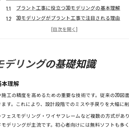
プラント工事に役立つ3Dモデリングの基本理解
3Dモデリングがプラント工事で注目される理由
プラント工事現場で使える3D設計の重要性
プラント工事の効率向上に3Dが貢献する仕組み
3Dモデリングがもたらすプラント工事の変化
無料で始める3Dモデリング導入のコツ
モデリングの基礎知識
プラント工事で使える無料3Dモデリング導入法
無料ソフトで始めるプラント工事3D設計の手順
基本理解
プラント工事に適した無料3Dモデリングの探し方
や施工の精度を高めるための重要な技術です。従来の2D図
プラント工事初心者に最適な無料3Dツールの特徴
きます。これにより、設計段階でのミスや手戻りを大幅に
無料3Dモデリング活用時のプラント工事注意点
ーフェスモデリング・ワイヤフレームなど複数の方式があ
福岡県で活用される実践的な3D技術
ドモデリングが主流です。初心者向けには無料ソフトも多
プラント工事現場で実践される3D技術の実例