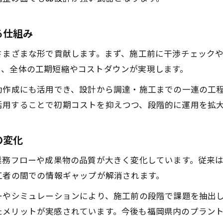
プラント工事初心者必見の3Dモデリング選定法
プラント工事で失敗しない3D導入のポイント
る仕組み
初めてのプラント工事3D導入で確認すべきこと
さまざまな形で貢献します。まず、施工前に干渉チェック
プラント工事3D導入時のよくある疑問と対策
り、全体の工期短縮やコストダウンが実現します。
仕事に役立つ最新3Dモデリング活用例
動作成にも活用でき、設計から調達・施工までの一連の工
プラント工事の現場で役立つ3D活用事例集
活用することで初期コストを抑えつつ、段階的に運用を拡
最新3Dモデリングがプラント工事で活躍する場面
プラント工事の業務効率を高める3D活用法
の変化
プラント工事のプレゼンや説明資料で使える3D事
業務フローや成果物の品質が大きく変化しています。従来は
プラント工事現場が変わる3Dモデリングの実践例
工者の間での情報ギャップが解消されます。
ーやシミュレーションにより、施工前の段階で課題を抽出
メリットが実感されています。今後も福岡県内のプラント