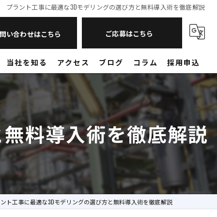
プラント工事に最適な3Dモデリングの選び方と無料導入術を徹底解説
ご応募はこちら
問い合わせはこちら
当社を知る
アクセス
ブログ
コラム
採用申込
現場作業員
営業
と無料導入術を徹底解説
未経験
転職
山口のプラント工事
ラント工事に最適な3Dモデリングの選び方と無料導入術を徹底解説