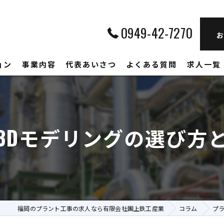
0949-42-7270
お
ョン
事業内容
代表あいさつ
よくある質問
求人一覧
3Dモデリングの選び方
福岡のプラント工事の求人なら有限会社團上鉄工産業
コラム
プ