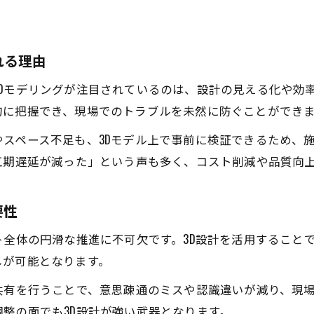
福岡県で広がるプラント工事の3Dモデリング活用
プラント工事を支える3Dモデリングの最新動向
れる理由
現場で選ばれるプラント工事用3D技術の特徴
Dモデリングが注目されているのは、設計の見える化や効率
プラント工事の効率化を実現する3D活用事例
的に把握でき、現場でのトラブルを未然に防ぐことができ
3Dモデリングの方式選択と使い分け方
スペース不足も、3Dモデル上で事前に検証できるため、
プラント工事に適した3Dモデリング方式の選び方
工期遅延が減った」という声も多く、コスト削減や品質向
プラント工事用途別3Dモデリング方式の使い分け
直感的に使える3Dモデリング方式の特徴とは
要性
プラント工事で重視したい3D方式の比較ポイント
ト全体の円滑な推進に不可欠です。3D設計を活用すること
プラント工事現場で役立つ3D方式の具体例
しが可能となります。
初心者でも安心なプラント工事の3D導入法
共有を行うことで、意思疎通のミスや認識違いが減り、現
初心者が始めやすいプラント工事の3D導入手順
整の面でも3D設計が強い武器となります。