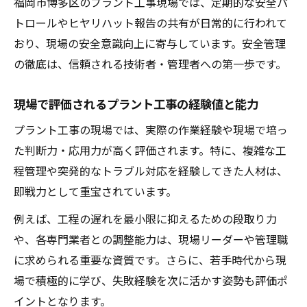
資格取得で広がるプラント工事の未来
福岡市博多区のプラント工事現場では、定期的な安全パ
トロールやヒヤリハット報告の共有が日常的に行われて
資格取得がプラント工事キャリアに与える
おり、現場の安全意識向上に寄与しています。安全管理
影響
の徹底は、信頼される技術者・管理者への第一歩です。
プラント工事で活かせる注目資格と選び方
実務経験を活かすプラント工事の資格活用
現場で評価されるプラント工事の経験値と能力
法
プラント工事の現場では、実際の作業経験や現場で培っ
プラント工事の未来を切り拓く資格取得戦
た判断力・応用力が高く評価されます。特に、複雑な工
略
程管理や突発的なトラブル対応を経験してきた人材は、
キャリアアップを支えるプラント工事の学
即戦力として重宝されています。
び方
例えば、工程の遅れを最小限に抑えるための段取り力
転職成功へ導くスキルの選び方
や、各専門業者との調整能力は、現場リーダーや管理職
プラント工事で転職を成功させるスキル選
に求められる重要な資質です。さらに、若手時代から現
定法
場で積極的に学び、失敗経験を次に活かす姿勢も評価ポ
自己PRで伝えるべきプラント工事の強みと
イントとなります。