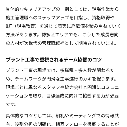
は
具体的なキャリアアップの一例としては、現場作業から
企業が評価するプラント工事の実践スキル
施工管理職へのステップアップを目指し、資格取得や
転職活動に活きるプラント工事の経験整理
OJT（現場教育）を通じて着実に経験値を積み重ねていく
術
方法があります。博多区エリアでも、こうした成長志向
将来性あるプラント工事スキルの見極め方
の人材が次世代の管理職候補として期待されています。
プラント工事で重視されるチーム協働のコツ
プラント工事の現場では、多職種・多人数が関わるた
め、チームワークが円滑な工事遂行のカギを握ります。
現場ごとに異なるスタッフや協力会社と円滑にコミュニ
ケーションを取り、目標達成に向けて協働する力が必要
です。
具体的なコツとしては、朝礼やミーティングでの情報共
有、役割分担の明確化、相互フォローを徹底することが