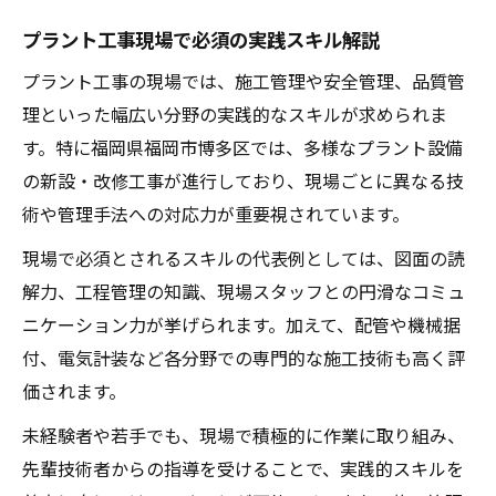
キャリアアップに効く管理技術の磨き方
プラント工事現場で必須の実践スキル解説
プラント工事で管理職に進むための成長法
プラント工事の現場では、施工管理や安全管理、品質管
マネジメント力を高めるプラント工事の勉
理といった幅広い分野の実践的なスキルが求められま
強法
す。特に福岡県福岡市博多区では、多様なプラント設備
管理技術向上に役立つプラント工事の経験
の新設・改修工事が進行しており、現場ごとに異なる技
談
術や管理手法への対応力が重要視されています。
現場から学ぶプラント工事のリーダーシッ
現場で必須とされるスキルの代表例としては、図面の読
プ
解力、工程管理の知識、現場スタッフとの円滑なコミュ
キャリアアップに直結するプラント工事の
ニケーション力が挙げられます。加えて、配管や機械据
工夫
付、電気計装など各分野での専門的な施工技術も高く評
専門職が伸ばすべき実務力を解説
価されます。
プラント工事で専門性を高める実務力の磨
未経験者や若手でも、現場で積極的に作業に取り組み、
き方
先輩技術者からの指導を受けることで、実践的スキルを
資格取得で強化するプラント工事の技術力