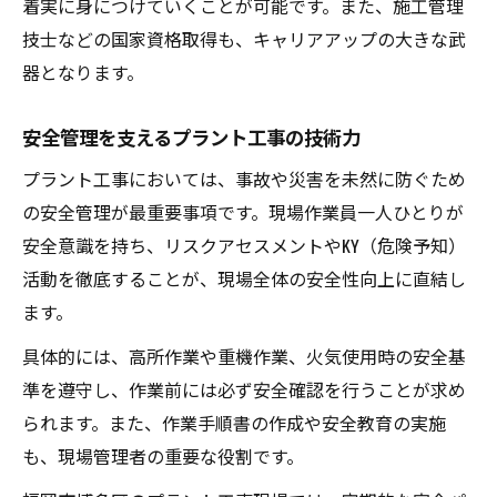
着実に身につけていくことが可能です。また、施工管理
現場力を伸ばすプラント工事のOJT活用法
技士などの国家資格取得も、キャリアアップの大きな武
プラント工事の溶接・配管スキル向上術
器となります。
CADを活かすプラント工事の実務応用事例
安全管理を支えるプラント工事の技術力
博多区で求められる能力の最新傾向
プラント工事で注目される能力の変化を分
プラント工事においては、事故や災害を未然に防ぐため
析
の安全管理が最重要事項です。現場作業員一人ひとりが
安全意識を持ち、リスクアセスメントやKY（危険予知）
地場企業が重視するプラント工事の適応力
活動を徹底することが、現場全体の安全性向上に直結し
とは
ます。
採用現場で問われるプラント工事の実践力
具体的には、高所作業や重機作業、火気使用時の安全基
新しい設備に対応できるプラント工事のス
準を遵守し、作業前には必ず安全確認を行うことが求め
キル
られます。また、作業手順書の作成や安全教育の実施
プラント工事業界の最新求人動向を読み解
も、現場管理者の重要な役割です。
く