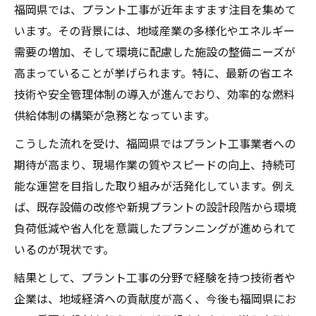
福岡県では、プラント工事が近年ますます注目を集めて
燃料供給体制の進化とプラント工事の役割
います。その背景には、地域産業の多様化やエネルギー
効率的な燃料供給を実現する技術革新の現
需要の増加、そして環境に配慮した施設の整備ニーズが
在地
高まっていることが挙げられます。特に、最新の省エネ
福岡酸素株式会社など供給事業者の動向と
技術や安全管理体制の導入が進んでおり、効率的な燃料
は
供給体制の構築が急務となっています。
地域産業を支える燃料供給体制の新潮流
こうした流れを受け、福岡県ではプラント工事業者への
プラント工事と燃料供給の連携強化の重要
期待が高まり、現場作業の質やスピードの向上、持続可
性
能な運営を目指した取り組みが活発化しています。例え
効率的な設備構築を目指すプラント工事術
ば、既存設備の改修や新規プラントの設計段階から環境
効率を追求したプラント工事手法のポイン
負荷低減や省人化を意識したプランニングが進められて
ト
いるのが現状です。
現場で求められる設備構築の最新トレンド
結果として、プラント工事の分野で経験を持つ技術者や
プラント工事現場で生かす作業効率化の知
企業は、地域経済への貢献度が高く、今後も福岡県にお
恵