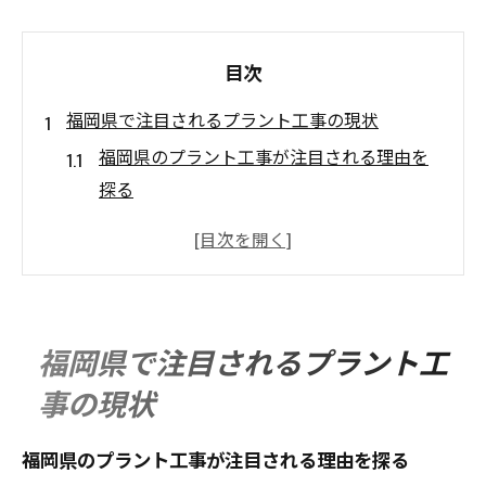
目次
福岡県で注目されるプラント工事の現状
福岡県のプラント工事が注目される理由を
探る
地域産業とプラント工事の密接な関係性を
解説
プラント工事分野で期待される成長分野と
は
福岡県で注目されるプラント工
福岡酸素など業界動向が与える影響を考察
事の現状
福岡 プラント 工事の現状と今後の展望を読
む
福岡県のプラント工事が注目される理由を探る
燃料供給体制の進化が地域産業を支える