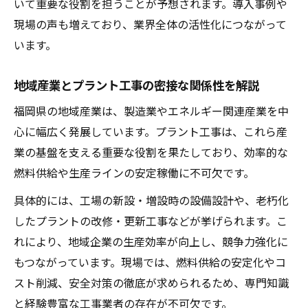
いて重要な役割を担うことが予想されます。導入事例や
福岡 プラント 工事に適した技術選定の基準
現場の声も増えており、業界全体の活性化につながって
設備構築力が企業価値を左右する理由
います。
最新技術で変わる燃料配管工事の今
地域産業とプラント工事の密接な関係性を解説
燃料配管工事における最新技術の動向
福岡県の地域産業は、製造業やエネルギー関連産業を中
プラント工事と配管技術の融合が生む強み
心に幅広く発展しています。プラント工事は、これら産
効率性と安全性を高める施工方法の工夫
業の基盤を支える重要な役割を果たしており、効率的な
福岡酸素など業界の技術革新事例を紹介
燃料供給や生産ラインの安定稼働に不可欠です。
燃料配管工事で注目される新素材と施工法
具体的には、工場の新設・増設時の設備設計や、老朽化
プラント工事に求められる安全と品質確保のポ
したプラントの改修・更新工事などが挙げられます。こ
イント
れにより、地域企業の生産効率が向上し、競争力強化に
安全管理と品質確保がプラント工事成功の
もつながっています。現場では、燃料供給の安定化やコ
鍵
スト削減、安全対策の徹底が求められるため、専門知識
現場で実践される安全対策の具体例を紹介
と経験豊富な工事業者の存在が不可欠です。