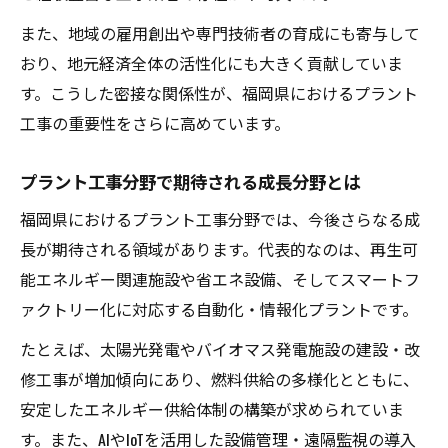
プラント工事品質向上へ最新基準を解説
また、地域の雇用創出や専門技術者の育成にも寄与して
燃料供給設備と連携した安全施策の重要性
おり、地元経済全体の活性化にも大きく貢献していま
福岡 プラント 工事現場での品質確保の工夫
す。こうした密接な関係性が、福岡県におけるプラント
持続可能な燃料供給戦略を探る現場事例
工事の重要性をさらに高めています。
持続可能な燃料供給戦略に対応するプラン
プラント工事分野で期待される成長分野とは
ト工事
現場で採用されるエコな燃料供給手法を解
福岡県におけるプラント工事分野では、今後さらなる成
説
長が期待される領域があります。代表的なのは、再生可
プラント工事の観点から見た燃料供給の最
能エネルギー関連施設や省エネ設備、そしてスマートフ
前線
ァクトリー化に対応する自動化・情報化プラントです。
福岡酸素関連企業の事例から学ぶ戦略構築
たとえば、太陽光発電やバイオマス発電施設の建設・改
術
修工事が増加傾向にあり、燃料供給の多様化とともに、
燃料供給とプラント工事を両立する実践例
安定したエネルギー供給体制の構築が求められていま
す。また、AIやIoTを活用した設備管理・遠隔監視の導入