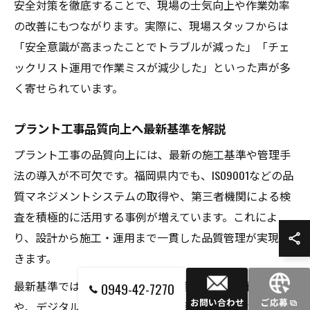
安全対策を徹底することで、現場の士気向上や作業効率
の改善にもつながります。実際に、現場スタッフからは
「安全意識が高まったことでトラブルが減った」「チェ
ックリスト運用で作業ミスが減少した」といった声が多
く寄せられています。
プラント工事品質向上へ最新基準を解説
プラント工事の品質向上には、最新の施工基準や管理手
法の導入が不可欠です。福岡県内でも、ISO9001などの品
質マネジメントシステムの取得や、第三者機関による検
査を積極的に活用する事例が増えています。これによ
り、設計から施工・運用まで一貫した品質管理が実現で
きます。
最新基準では、燃料供給設備の配管溶接部の非破壊検査
0949-42-7270
お問い合わせ
ご応募
や、デジタルツールを活用した工程管理が推奨されてい