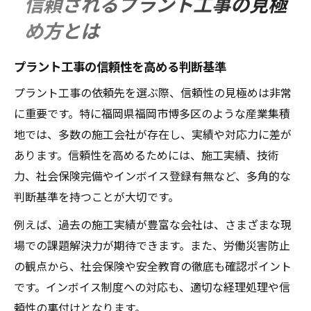
信頼されるプラント工事の見極
ト
め方とは
施工実績から探る安心のプラント工事選び
豊富な施工実績で選ぶプラント工事業者
プラント工事の信頼性を高める判断基準
プラント工事の施工例に注目した選定方法
プラント工事の依頼先を選ぶ際、信頼性の見極めは非常
施工実績が語る福岡プラント工事の信頼性
に重要です。特に福岡県福岡市博多区のような産業集積
現場経験豊富なプラント工事会社の見分け
地では、多数の施工会社が存在し、実績や対応力に差が
方
あります。信頼性を高めるためには、施工実績、技術
過去案件から考えるプラント工事の安心感
力、社会保険完備やインボイス登録有無など、多角的な
福岡で施工会社を選ぶ時の重要ポイント
判断基準を持つことが大切です。
福岡プラント工事会社選びの比較基準
例えば、過去の施工実績が豊富な会社は、さまざまな現
技術力と対応範囲で見る施工会社の選定
場での課題解決力が期待できます。また、労働災害防止
地域密着型プラント工事の特徴を解説
の観点から、社会保険や安全教育の徹底も確認ポイント
です。インボイス制度への対応も、適切な経理処理や信
プラント工事を依頼する際の注意点とは
頼性の裏付けとなります。