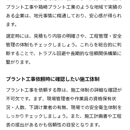
効率よく信頼できるプラント工事業者を探
プラント工事や箱崎プラント工業のような地域で実績の
す方法
ある企業は、地元事情に精通しており、安心感が得られ
口コミや実績から判断するプラント工事会
ます。
社
選定時には、見積もり内容の明確さや、工程管理・安全
地域ニーズに応えるプラント工事の特徴
管理の体制もチェックしましょう。これらを総合的に判
福岡の産業を支えるプラント工事の魅力
断することで、トラブル回避や長期的な信頼関係構築に
繋がります。
地域密着型プラント工事の強みと特徴
地域ニーズを反映したプラント工事の対応
プラント工事依頼時に確認したい施工体制
力
プラント工事を依頼する際は、施工体制の詳細な確認が
福岡プラント工事で重要な地域ネットワー
不可欠です。まず、現場管理者や作業員の資格保有状
ク
況・人数、下請け業者の有無、現場での安全衛生体制を
箱崎プラント工業に見る地域連携の実例
しっかりチェックしましょう。また、施工計画書や工程
表の提出があるかも信頼性の目安となります。