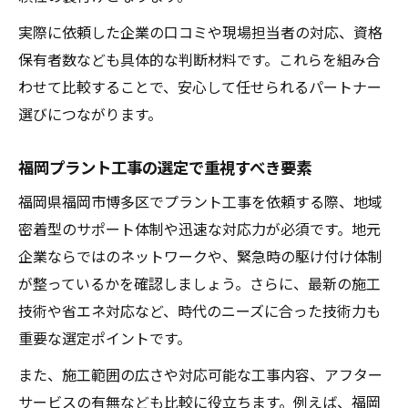
福岡で信頼を得る施工会社の条件
実際に依頼した企業の口コミや現場担当者の対応、資格
プラント工事に強い企業選定のコツを紹介
保有者数なども具体的な判断材料です。これらを組み合
専門性が高いプラント工事会社の見分け方
わせて比較することで、安心して任せられるパートナー
プラント工事で重視したい技術力の違い
選びにつながります。
箱崎プラント工業に学ぶ企業選定の工夫
福岡のプラント工事で役立つ選定ポイント
福岡プラント工事の選定で重視すべき要素
長期協力が可能なプラント工事企業の探し
福岡県福岡市博多区でプラント工事を依頼する際、地域
方
密着型のサポート体制や迅速な対応力が必須です。地元
効率的な業者選びで失敗しない方法
企業ならではのネットワークや、緊急時の駆け付け体制
プラント工事の比較で重視すべき業者特徴
が整っているかを確認しましょう。さらに、最新の施工
オンライン情報を活用したプラント工事選
技術や省エネ対応など、時代のニーズに合った技術力も
び
重要な選定ポイントです。
施工会社の問い合わせ時に確認するポイン
また、施工範囲の広さや対応可能な工事内容、アフター
ト
サービスの有無なども比較に役立ちます。例えば、福岡