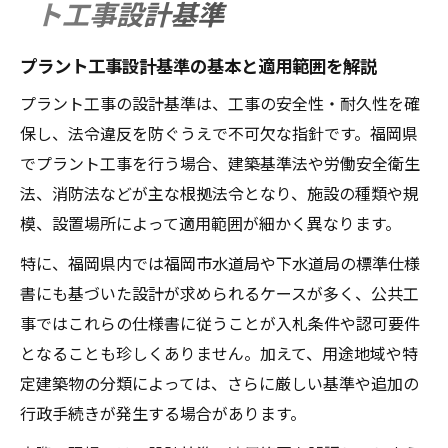
ト工事設計基準
実際例
プラント工事設計基準の最新動向と対応策
プラント工事設計基準の基本と適用範囲を解説
建築基準法第22条を押さえたプラント工事計画
プラント工事の設計基準は、工事の安全性・耐久性を確
術
保し、法令違反を防ぐうえで不可欠な指針です。福岡県
建築基準法第22条とプラント工事の関連性
でプラント工事を行う場合、建築基準法や労働安全衛生
解説
法、消防法などが主な根拠法令となり、施設の種類や規
プラント工事計画における第22条の実務的
模、設置場所によって適用範囲が細かく異なります。
ポイント
特に、福岡県内では福岡市水道局や下水道局の標準仕様
プラント工事で守るべき第22条の敷地要件
書にも基づいた設計が求められるケースが多く、公共工
第22条違反リスクを防ぐプラント工事の進
事ではこれらの仕様書に従うことが入札条件や認可要件
め方
となることも珍しくありません。加えて、用途地域や特
プラント工事で役立つ第22条の条文整理術
定建築物の分類によっては、さらに厳しい基準や追加の
プラント工事に不可欠な福岡県標準仕様とは
行政手続きが発生する場合があります。
福岡県標準仕様がプラント工事で担う役割