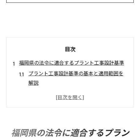
目次
福岡県の法令に適合するプラント工事設計基準
プラント工事設計基準の基本と適用範囲を
解説
福岡県法令がプラント工事へ与える影響と
は
プラント工事設計で見落としがちな法規制
ポイント
福岡県の法令に適合するプラン
地域独自のルールがプラント工事に及ぼす