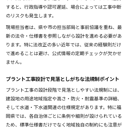
すると、行政指導や認可遅延、場合によっては工事中断
水道局仕様書に基づくプラント工事の事前
のリスクも発生します。
準備術
福岡市水道局の標準仕様と現場運営の工夫
現場担当者は、県や市の担当部局と事前協議を重ね、最
例
新の法令・仕様書を参照しながら設計を進める必要があ
地域係数も考慮する設計基準のポイント解説
ります。特に法改正の多い近年では、従来の経験則だけ
で進めることは避け、公式情報の定期チェックが欠かせ
プラント工事で重要な地域係数の基本理解
ません。
設計基準で押さえるべき地域係数の正しい
使い方
プラント工事設計で見落としがちな法規制ポイント
地域係数がプラント工事設計に及ぼす影響
プラント工事の設計段階で見落としやすい法規制には、
とは
建設地の用途地域指定や高さ・防火・耐震基準の詳細、
プラント工事実務で役立つ地域係数の活用
そして水道・下水道関連の仕様規定があります。特に福
事例
岡県では、各自治体ごとに条例や細則が設けられている
設計基準に地域係数を反映させる実践方法
ため、標準仕様書だけでなく地域独自の制約にも注意が
入札や申請で役立つプラント工事知識まとめ