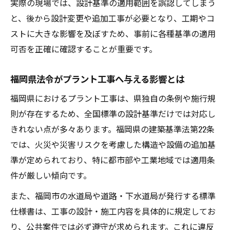
実際の現場では、設計基準の適用範囲を誤認してしまう
と意義
と、後から設計変更や追加工事が必要となり、工期やコ
プラント工事で活用する標準仕様の選定ポ
ストに大きな影響を及ぼすため、事前に各種基準の適用
イント
可否を正確に確認することが重要です。
現場で使えるプラント工事標準仕様の実例
紹介
福岡県法令がプラント工事へ与える影響とは
標準仕様違反を防ぐプラント工事の注意点
福岡県におけるプラント工事は、県独自の条例や施行規
プラント工事に即した標準仕様の最新情報
則が存在するため、全国標準の設計基準だけでは対応し
福岡市水道局仕様書を活用した工事対応法
きれない点が多々あります。福岡県の建築基準法第22条
プラント工事で重要な福岡市水道局仕様の
では、火災や災害リスクを考慮した構造や設備の追加基
活用法
準が定められており、特に都市部や工業地域では適用条
件が厳しい傾向です。
水道局仕様書をプラント工事計画に落とし
込む手順
また、福岡市の水道局や道路・下水道局が発行する標準
プラント工事に役立つ水道局仕様のポイン
仕様書は、工事の設計・施工内容を具体的に規定してお
ト整理
り、公共案件では必ず遵守が求められます。これに違反