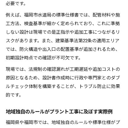
必要です。
入札時に差がつくプラント工事設計基準の
例えば、福岡市水道局の標準仕様書では、配管材料や施
知識
工方法、検査基準が細かく定められており、これに準拠
プラント工事申請で有利になるポイント整
しない設計は現場での是正指示や追加工事につながるリ
理
スクがあります。また、建築基準法第22条の適用エリア
プラント工事の入札・申請で意識すべき実
では、防火構造や出入口の配置基準が追加されるため、
務力
初期設計時点での確認が不可欠です。
入札トラブル回避のためのプラント工事知
現場では、法規制の確認漏れが工期遅延や追加コストの
識
原因となるため、設計書作成時に行政や専門家とのダブ
プラント工事申請書類の整理と注意点まと
ルチェック体制を構築することが、トラブル防止に効果
め
的です。
地域独自のルールがプラント工事に及ぼす実際例
福岡県や福岡市では、地域独自のルールや標準仕様がプ