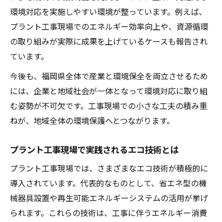
プラント工事計画におけるエコ対応の重要
環境対応を実施しやすい環境が整っています。例えば、
性
プラント工事現場でのエネルギー効率向上や、資源循環
地域と共生するエコ工事計画の立て方
の取り組みが実際に成果を上げているケースも報告され
未来志向のプラント工事計画で地域貢献
ています。
エコなプラント工事がもたらす地域の変化
今後も、福岡県全体で産業と環境保全を両立させるため
地域環境を守るための工事計画の工夫
には、企業と地域社会が一体となって環境対応に取り組
福岡県の課題解決に役立つ最新工事方法
む姿勢が不可欠です。工事現場での小さな工夫の積み重
プラント工事で解決する福岡県の環境課題
ねが、地域全体の環境保護へとつながります。
最新工事方法が福岡県にもたらす利点
プラント工事現場で実践されるエコ技術とは
地域課題に応じたプラント工事手法の工夫
プラント工事現場では、さまざまなエコ技術が積極的に
福岡県で注目される先進的プラント工事
導入されています。代表的なものとして、省エネ型の機
環境と調和するプラント工事の現場提案
械器具設置や再生可能エネルギーシステムの活用が挙げ
られます。これらの技術は、工事に伴うエネルギー消費