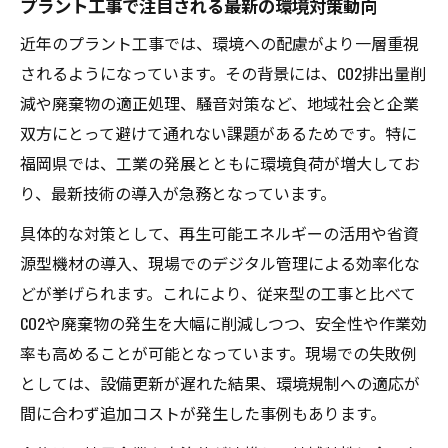
プラント工事で注目される最新の環境対策動向
事の条件
近年のプラント工事では、環境への配慮がより一層重視
環境対応を実現するプラント工事技術最前線
されるようになっています。その背景には、CO2排出量削
プラント工事現場で活躍する環境対応技術
減や廃棄物の適正処理、騒音対策など、地域社会と企業
省資源・再生可能エネルギーを使う工事手
双方にとって避けて通れない課題があるためです。特に
法
福岡県では、工業の発展とともに環境負荷が増大してお
プラント工事の環境対応技術導入例と効果
り、最新技術の導入が急務となっています。
福岡県の現場で注目されるエコ施工技術
具体的な対策として、再生可能エネルギーの活用や省資
安全と環境を両立するプラント工事の新提
源型機材の導入、現場でのデジタル管理による効率化な
案
どが挙げられます。これにより、従来型の工事と比べて
持続可能な工事を目指す現場の工夫と実践例
CO2や廃棄物の発生を大幅に削減しつつ、安全性や作業効
現場で実践されるプラント工事の環境配慮
率も高めることが可能となっています。現場での失敗例
策
としては、設備更新が遅れた結果、環境規制への適応が
エコ意識の高いプラント工事現場の取り組
間に合わず追加コストが発生した事例もあります。
み