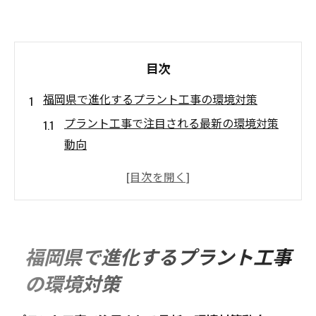
目次
福岡県で進化するプラント工事の環境対策
プラント工事で注目される最新の環境対策
動向
福岡県におけるプラント工事環境対応の重
要性
プラント工事現場で実践されるエコ技術と
は
福岡県で進化するプラント工事
環境負荷低減を目指すプラント工事の工夫
の環境対策
事例
福岡県で求められる持続可能なプラント工