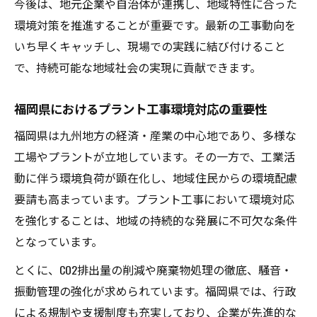
今後は、地元企業や自治体が連携し、地域特性に合った
資材再利用による環境対応の具体的工夫
環境対策を推進することが重要です。最新の工事動向を
省エネ設備導入が進むプラント工事の現場
いち早くキャッチし、現場での実践に結び付けること
持続可能性を高める現場のプラント工事実
で、持続可能な地域社会の実現に貢献できます。
践例
福岡県におけるプラント工事環境対応の重要性
プラント工事における安全管理の環境貢献とは
プラント工事の安全管理が環境に与える影
福岡県は九州地方の経済・産業の中心地であり、多様な
響
工場やプラントが立地しています。その一方で、工業活
動に伴う環境負荷が顕在化し、地域住民からの環境配慮
環境対応を強化する安全チェックポイント
要請も高まっています。プラント工事において環境対応
事故防止とエコを両立する現場管理術
を強化することは、地域の持続的な発展に不可欠な条件
安全管理が生み出す環境対応の好循環
となっています。
福岡県の現場で求められる安全意識の高め
とくに、CO2排出量の削減や廃棄物処理の徹底、騒音・
方
振動管理の強化が求められています。福岡県では、行政
エコを意識した工事計画が生む地域の未来
による規制や支援制度も充実しており、企業が先進的な