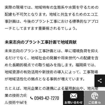
実際の現場では、地域特有の生態系や水質を守るための
配慮も不可欠となります。地域と共生するためのエコ工
事計画は、今後のプラント工事における標準的なアプロ
ーチとしてますます重要視されるでしょう。
未来志向のプラント工事計画で地域貢献
未来志向のプラント工事計画とは、単に環境負荷を抑え
るだけでなく、地域社会の発展や将来世代への配慮を含
めた長期的視点での取り組みを指します。福岡県では、
地域資源の有効活用や新技術の導入によって、工事現場
が地域活性化の拠点となる事例が増えています。
たとえば、地元企業との連携による雇用創出や、地元産
業の技術力向上への貢献が挙げられます。また、デジタ
0949-42-7270
ル技術やIoTを活用した現場管理は、施工の安全性向上と
お問い合わせ
ご応募