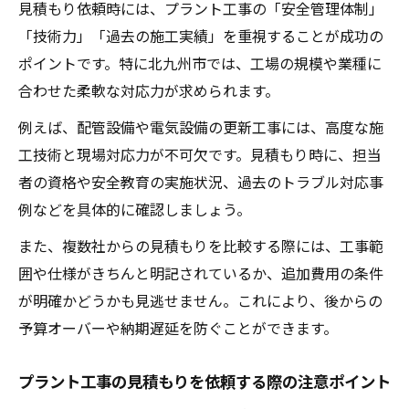
見積もり依頼時には、プラント工事の「安全管理体制」
安全管理体制が整った協力会社の見極め方
「技術力」「過去の施工実績」を重視することが成功の
法
ポイントです。特に北九州市では、工場の規模や業種に
プラント工事依頼時に確認したい注意点
合わせた柔軟な対応力が求められます。
プラント工事見積もり時の注意事項まとめ
例えば、配管設備や電気設備の更新工事には、高度な施
トラブル回避のための契約内容チェックポ
工技術と現場対応力が不可欠です。見積もり時に、担当
イント
者の資格や安全教育の実施状況、過去のトラブル対応事
工事日程や現場対応力の確認が重要な理由
例などを具体的に確認しましょう。
追加費用発生のリスクと事前対策方法
また、複数社からの見積もりを比較する際には、工事範
プラント工事依頼でよくある失敗例とその
囲や仕様がきちんと明記されているか、追加費用の条件
対策
が明確かどうかも見逃せません。これにより、後からの
信頼できるパートナー探しの秘訣を徹底解説
予算オーバーや納期遅延を防ぐことができます。
プラント工事で信頼を得る業者選びのコツ
プラント工事の見積もりを依頼する際の注意ポイント
口コミや協力会社募集情報の活用方法