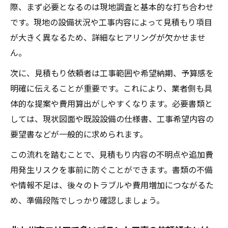
際、まず必要となるのは現地調査と基本的な打ち合わせ
プラント工事の費用相場を判断する主な基
です。現地の設備状況や工事内容によって見積もり項目
準
が大きく異なるため、詳細なヒアリングが欠かせませ
見積もり価格に影響する工事規模や内容の
ん。
違い
次に、見積もり依頼者は工事範囲や希望納期、予算感を
北九州市でのプラント工事費用動向とトレ
明確に伝えることが重要です。これにより、業者側も具
ンド
体的な提案や費用算出がしやすくなります。必要書類と
複数業者の見積もり費用比較で失敗を防ぐ
しては、現状図面や既設設備の仕様書、工事希望内容の
方法
要望書などが一般的に求められます。
費用相場を把握してプラント工事予算を立
この流れを踏むことで、見積もり内容の不明点や追加費
てるコツ
用発生リスクを事前に防ぐことができます。書類の不備
見積もり取得なら複数社比較が重要な理由
や情報不足は、後々のトラブルや費用増加につながるた
プラント工事見積もりを複数社で比較する
め、準備段階でしっかり確認しましょう。
メリット
協力会社募集情報も活用した見積もり依頼