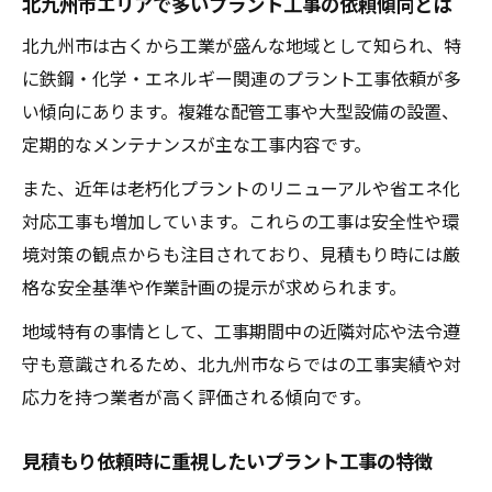
北九州市エリアで多いプラント工事の依頼傾向とは
のコツ
北九州市は古くから工業が盛んな地域として知られ、特
北九州市で複数社のプラント工事提案を受
に鉄鋼・化学・エネルギー関連のプラント工事依頼が多
ける方法
い傾向にあります。複雑な配管工事や大型設備の設置、
費用だけでなく品質面も比較するプラント
定期的なメンテナンスが主な工事内容です。
工事選び
また、近年は老朽化プラントのリニューアルや省エネ化
見積もり内容の細かな違いを見逃さないた
対応工事も増加しています。これらの工事は安全性や環
めに
境対策の観点からも注目されており、見積もり時には厳
工事の品質と安全を確保する選定基準とは
格な安全基準や作業計画の提示が求められます。
プラント工事業者選びで重視すべき品質基
地域特有の事情として、工事期間中の近隣対応や法令遵
準
守も意識されるため、北九州市ならではの工事実績や対
安全対策が徹底されたプラント工事の特徴
応力を持つ業者が高く評価される傾向です。
確かな施工実績がある業者はどう見抜くか
プラント工事で求められる技術力と資格要
見積もり依頼時に重視したいプラント工事の特徴
件