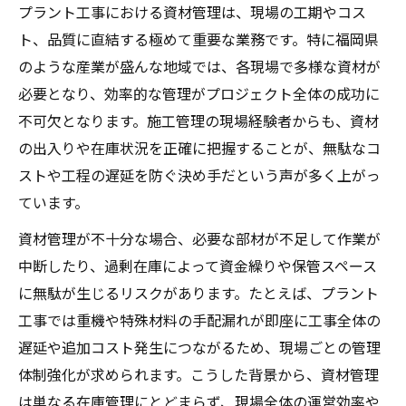
プラント工事における資材管理は、現場の工期やコス
経験を活かす資材管理の実践ポイント
ト、品質に直結する極めて重要な業務です。特に福岡県
プラント工事経験者が実践する資材管理の
のような産業が盛んな地域では、各現場で多様な資材が
コツ
必要となり、効率的な管理がプロジェクト全体の成功に
現場経験を活かした資材管理の工夫と改善
不可欠となります。施工管理の現場経験者からも、資材
例
の出入りや在庫状況を正確に把握することが、無駄なコ
資材管理を効率化するプラント工事の作業
ストや工程の遅延を防ぐ決め手だという声が多く上がっ
手順
ています。
経験値が活きるプラント工事資材管理の実
資材管理が不十分な場合、必要な部材が不足して作業が
態
中断したり、過剰在庫によって資金繰りや保管スペース
実務経験から学ぶ資材管理の失敗と成功事
に無駄が生じるリスクがあります。たとえば、プラント
例
工事では重機や特殊材料の手配漏れが即座に工事全体の
プラント工事で年収アップを狙う資材管理術
遅延や追加コスト発生につながるため、現場ごとの管理
資材管理がプラント工事の年収アップに直
体制強化が求められます。こうした背景から、資材管理
結する理由
は単なる在庫管理にとどまらず、現場全体の運営効率や