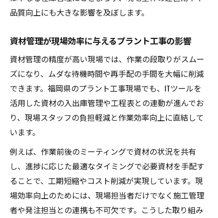
年収向上を目指す資材管理スキルの磨き方
品質向上にも大きな影響を及ぼします。
とは
資材管理が現場効率に与えるプラント工事の影響
プラント工事で評価される資材管理の工夫
点
資材管理の精度が高い現場では、作業の段取りがスムー
資材管理の効率化が収入に与えるプラス効
ズになり、ムダな待機時間や再手配の手間を大幅に削減
果
できます。福岡県のプラント工事現場でも、ITツールを
活用した資材の入出庫管理や工程表との連動が進んでお
キャリアアップにつながる資材管理の実践
り、現場スタッフの負担軽減と作業効率向上に直結して
術
います。
転職希望者に必須のプラント工事資材管理とは
転職時に求められるプラント工事資材管理
例えば、作業前後のミーティングで資材の状況を共有
の役割
し、進捗に応じた最適なタイミングで必要資材を手配す
ることで、工期短縮やコスト削減が実現しています。現
資材管理経験が転職市場で評価される理由
場効率向上のためには、現場担当者だけでなく施工管理
と傾向
者や発注担当との連携も不可欠です。こうした取り組み
プラント工事分野で転職を成功させる資材