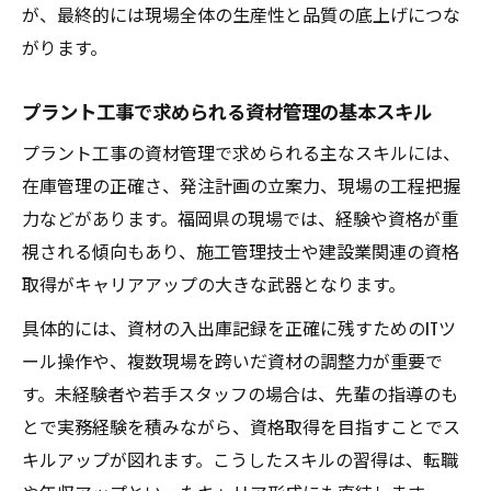
が、最終的には現場全体の生産性と品質の底上げにつな
管理術
がります。
転職希望者が知っておきたい資材管理のポ
イント
プラント工事で求められる資材管理の基本スキル
資材管理がキャリアチェンジに活きる具体
プラント工事の資材管理で求められる主なスキルには、
例
在庫管理の正確さ、発注計画の立案力、現場の工程把握
効率的な資材管理でプラント工事の未来を拓く
力などがあります。福岡県の現場では、経験や資格が重
プラント工事の未来を支える資材管理の進
視される傾向もあり、施工管理技士や建設業関連の資格
化
取得がキャリアアップの大きな武器となります。
効率的な資材管理で現場の課題を解決する
具体的には、資材の入出庫記録を正確に残すためのITツ
方法
ール操作や、複数現場を跨いだ資材の調整力が重要で
最新技術を活用したプラント工事資材管理
す。未経験者や若手スタッフの場合は、先輩の指導のも
の事例
とで実務経験を積みながら、資格取得を目指すことでス
資材管理の改善がプラント工事にもたらす
キルアップが図れます。こうしたスキルの習得は、転職
効果