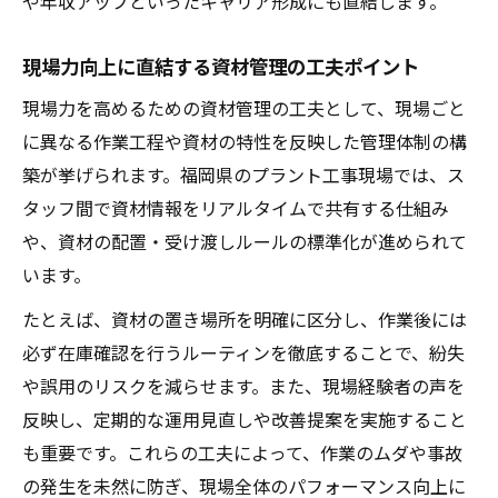
や年収アップといったキャリア形成にも直結します。
業務効率化に役立つ資材管理のアイディア
集
現場力向上に直結する資材管理の工夫ポイント
資格取得が活きるプラント工事の資材管理法
現場力を高めるための資材管理の工夫として、現場ごと
プラント工事で役立つ資材管理関連の資格
に異なる作業工程や資材の特性を反映した管理体制の構
紹介
築が挙げられます。福岡県のプラント工事現場では、ス
資格取得が資材管理業務に与えるメリット
タッフ間で資材情報をリアルタイムで共有する仕組み
とは
や、資材の配置・受け渡しルールの標準化が進められて
います。
資材管理に必要な資格と取得の実体験を解
説
たとえば、資材の置き場所を明確に区分し、作業後には
資格を活かしてプラント工事現場で活躍す
必ず在庫確認を行うルーティンを徹底することで、紛失
る方法
や誤用のリスクを減らせます。また、現場経験者の声を
反映し、定期的な運用見直しや改善提案を実施すること
資材管理スキルアップに繋がる資格選びの
も重要です。これらの工夫によって、作業のムダや事故
コツ
の発生を未然に防ぎ、現場全体のパフォーマンス向上に