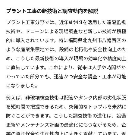
プラント工事で信頼を得る調査会社の特徴
プラント工事の新技術と調査動向を解説
プラント工事調査で重要なチェックポイン
プラント工事分野では、近年AIやIoTを活用した遠隔監視
ト
技術や、ドローンによる現場調査など新しい技術が積極
調査精度を高めるためのプラント工事ノウ
的に導入されています。特に福岡県北九州市八幡西区の
ハウ
ような産業集積地では、設備の老朽化や安全性向上のた
プラント工事調査と実績の関係を徹底解説
め、こうした最新技術の導入が現場の効率化や精度向上
八幡西区におけるプラント工事の注目ポイント
に直結しています。これにより、従来は人手や時間がか
かっていた部分でも、迅速かつ安全な調査・工事が可能
プラント工事が八幡西区で注目される背景
になりました。
地域密着型プラント工事調査の強みとは
八幡西区で選ばれるプラント工事調査手法
例えば、非破壊検査技術は配管やタンク内部の劣化状況
を短時間で把握できるため、突発的なトラブルを未然に
プラント工事調査が地域産業に与える影響
防ぐことができます。こうした調査技術の進化は、設備
八幡西区でのプラント工事調査の実例紹介
更新やメンテナンス計画の最適化にもつながるため、企
信頼できる企業探しに役立つ調査手法とは
業の資産保全や生産性向上に大きく貢献しています。現