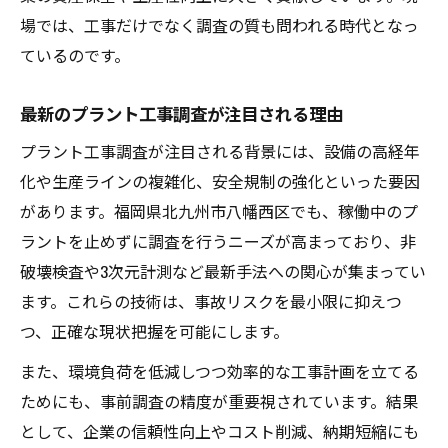
プラント工事で信頼性を高める調査手法解
場では、工事だけでなく調査の質も問われる時代となっ
説
ているのです。
実績重視のプラント工事調査ポイント紹介
プラント工事の信頼企業選びで活用すべき
最新のプラント工事調査が注目される理由
調査
プラント工事調査が注目される背景には、設備の高経年
プラント工事調査の口コミと評判の見極め
化や生産ラインの複雑化、安全規制の強化といった要因
方
があります。福岡県北九州市八幡西区でも、稼働中のプ
企業比較に役立つプラント工事調査の秘訣
ラントを止めずに調査を行うニーズが高まっており、非
現場で求められるプラント工事の技術革新
破壊検査や3次元計測など最新手法への関心が集まってい
ます。これらの技術は、事故リスクを最小限に抑えつ
プラント工事現場で活躍する革新技術とは
つ、正確な現状把握を可能にします。
プラント工事調査が進化を促す現場の実情
また、環境負荷を低減しつつ効率的な工事計画を立てる
現場を支えるプラント工事の最新設備紹介
ためにも、事前調査の精度が重要視されています。結果
プラント工事調査とIT活用の新たな潮流
として、企業の信頼性向上やコスト削減、納期短縮にも
プラント工事で注目される非破壊検査の重