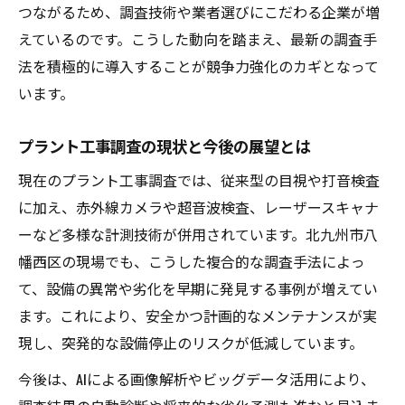
つながるため、調査技術や業者選びにこだわる企業が増
要性
えているのです。こうした動向を踏まえ、最新の調査手
将来性を見据えたプラント工事調査活用術
法を積極的に導入することが競争力強化のカギとなって
プラント工事調査で未来を切り拓くポイン
います。
ト
産業成長に貢献するプラント工事調査の役
プラント工事調査の現状と今後の展望とは
割
現在のプラント工事調査では、従来型の目視や打音検査
プラント工事調査が導く持続可能な現場運
に加え、赤外線カメラや超音波検査、レーザースキャナ
営
ーなど多様な計測技術が併用されています。北九州市八
将来性を高めるプラント工事調査の選び方
幡西区の現場でも、こうした複合的な調査手法によっ
プラント工事調査の活用事例と成功の秘訣
て、設備の異常や劣化を早期に発見する事例が増えてい
ます。これにより、安全かつ計画的なメンテナンスが実
現し、突発的な設備停止のリスクが低減しています。
今後は、AIによる画像解析やビッグデータ活用により、