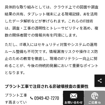
具体的な取り組みとしては、クラウド上での図面や調査
結果の共有、タブレット端末による現場記録、AIを活用
したデータ解析などが挙げられます。これらのIT技術
は、調査・工事の透明性とトレーサビリティを高め、複
数の関係者間での情報共有を円滑にします。
ただし、IT導入にはセキュリティ対策やシステムの運用
ルール整備も不可欠です。情報漏洩リスクや操作ミス防
止のための教育を徹底し、現場のITリテラシー向上に努
めることが、今後の持続的発展において重要なポイント
となります。
プラント工事で注目される非破壊検査の重要性
プラント工事においては、非破壊検査の重要性がますま
0949-42-7270
す高まっています。特に北九州市八幡西区の工場やイン
お問い合わせ
ご応募