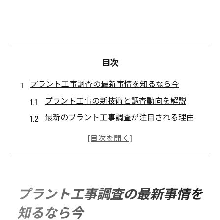
目次
プラント工事調査の最新事情を知るなら今
プラント工事の新技術と調査動向を解説
最新のプラント工事調査が注目される理由
プラント工事調査の現状と今後の展望とは
非破壊検査が支えるプラント工事の信頼性
プラント工事調査で押さえるべき重要ポイ
ント
プラント工事調査の最新事情を
調査精度が問われるプラント工事の選び方
知るなら今
精度が高いプラント工事調査の選定基準