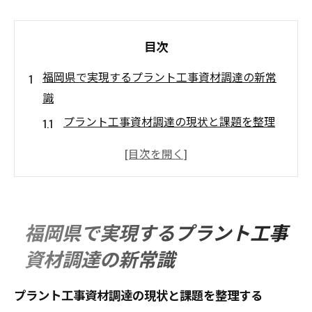
目次
福岡県で実現するプラント工事資材調達の新常
識
プラント工事資材調達の現状と課題を整理
する
福岡県の産業動向が資材調達に与える影響
プラント工事に適した資材選びの基本ポイ
ント
福岡県で実現するプラント工事
現場担当が知っておきたい調達効率化策
資材調達の新常識
プラント工事資材調達に必要な信頼構築の
方法
プラント工事資材調達の現状と課題を整理する
資材調達が変わるプラント工事の未来像