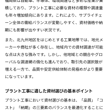
福岡県は自動車、半導体、環境関連など多彩な産業が集
現場で生きるサプライヤー管理のポイント
積しており、プラント工事に必要な資材の種類や調達量
も年々増加傾向にあります。これにより、サプライチェ
トラブルを未然に防ぐ資材調達の工夫
ーン全体の需給バランスが変動しやすく、資材価格や納
安定したプラント工事調達体制を築くポイント
期にも影響が出やすい状況です。
安定調達のためのプラント工事資材管理法
また、北九州地区をはじめとする工業地帯では、地元メ
調達体制におけるリスクマネジメントの重
ーカーや商社が多く存在し、地域内での資材調達が可能
要性
な点は大きな強みです。しかし、他地域との競合やグロ
プラント工事現場で役立つ発注プロセス改
ーバルな調達網の強化も進んでおり、取引先の選択肢が
善
増える一方で、品質や安定供給体制の見極めがより重要
サプライチェーン強化で実現する安定供給
になっています。
在庫管理の最適化がもたらす調達の安定性
効率化を目指すなら知っておきたい資材選定法
プラント工事に適した資材選びの基本ポイント
プラント工事資材選定の基本手順と注意点
プラント工事において資材選びの基本は、「品質」「コ
調達効率化に役立つ現場主導の判断基準
スト」「納期」の三要素のバランスを最適化することに