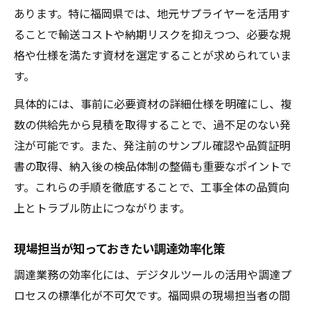
コスト削減につながる資材選びの実践知識
あります。特に福岡県では、地元サプライヤーを活用す
プラント工事で求められる品質管理のコツ
ることで輸送コストや納期リスクを抑えつつ、必要な規
格や仕様を満たす資材を選定することが求められていま
サプライヤー比較で差が出る資材調達術
す。
現場目線で解説する資材調達の課題と解決策
具体的には、事前に必要資材の詳細仕様を明確にし、複
プラント工事現場で起こる調達トラブル例
数の供給先から見積を取得することで、過不足のない発
実践的な資材調達課題の見極め方
注が可能です。また、発注前のサンプル確認や品質証明
現場担当者の声を活かす調達改善への工夫
書の取得、納入後の検品体制の整備も重要なポイントで
プラント工事資材調達の課題別解決ポイン
す。これらの手順を徹底することで、工事全体の品質向
ト
上とトラブル防止につながります。
コミュニケーション強化で乗り越える調達
課題
現場担当が知っておきたい調達効率化策
調達業務の効率化には、デジタルツールの活用や調達プ
ロセスの標準化が不可欠です。福岡県の現場担当者の間