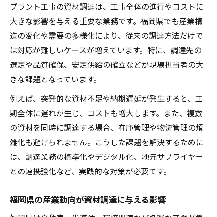
プラント工事の資材調達は、工事全体の進行やコストに
プラント工事と資材調達の最新トレンドを
大きな影響を与える重要な業務です。福岡県でも産業構
解説
造の変化や需要の多様化により、従来の調達方法だけで
デジタル化が推進する資材調達の革新ポイ
は対応が難しいケースが増えています。特に、調達先の
ント
選定や品質確保、安定供給の確立などが現場担当者の大
新技術導入が生むプラント工事の効率化効
きな課題となっています。
果
例えば、突発的な資材不足や納期遅延が発生すると、工
資材調達におけるコスト最適化の方向性
期全体に遅れが生じ、コストも増大します。また、複数
サステナブルな調達体制で目指す未来像
の資材を同時に調達する場合、在庫管理や物流管理の煩
信頼性を確保するための資材調達戦略とは
雑化も避けられません。こうした課題を解決するために
プラント工事で重視すべき調達先の選定基
は、調達業務の標準化やデジタル化、地元サプライヤー
準
との連携強化など、実践的な対策が必要です。
資材調達の信頼性向上に役立つ実践策
福岡県の産業動向が資材調達に与える影響
品質とコストバランスを保つ調達戦略の要
点