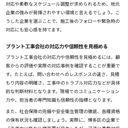
労災対応がしっかりした会社の選び方
対応や柔軟なスケジュール調整が求められるため、地元
企業の強みが発揮されやすい環境と言えるでしょう。こ
働く人を守るプラント工事会社の特徴
うした企業を選ぶことで、施工後のフォローや緊急時の
社会保険制度が整った会社のメリット
対応にも安心感を持てます。
安心して働けるプラント工事会社の条件
施工実績から読み解くプラント工事会社の強み
プラント工事会社の対応力や信頼性を見極める
過去の施工実績で見るプラント工事会社の
プラント工事会社の対応力や信頼性を見極めるには、顧
実力
客からの評価や実際の対応事例を確認することが重要で
多様な案件に対応できるプラント工事会社
す。たとえば、問い合わせへのレスポンスの速さ、見積
実績豊富なプラント工事会社の特徴
もり内容の明確さ、工事中のトラブル対応力などが具体
施工事例が証明する技術力と信頼性
的な判断材料となります。現場でのコミュニケーション
経験に裏打ちされたプラント工事会社選び
力や、担当者の専門知識も信頼性の指標となります。
また、社会保険の完備や安全衛生管理の徹底、各種資格
の保有状況も確認しましょう。実際に、博多区の企業で