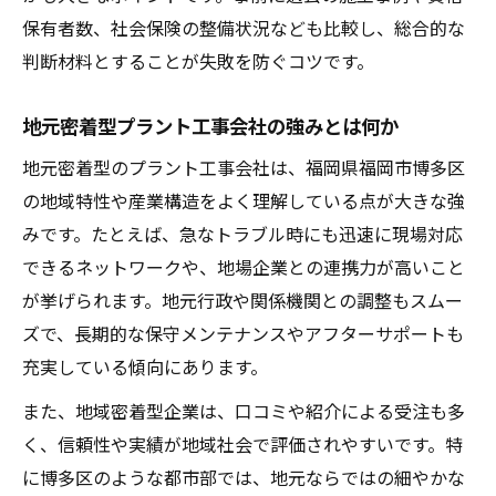
契約前に確認したい信頼度のチェックポイ
保有者数、社会保険の整備状況なども比較し、総合的な
ント
判断材料とすることが失敗を防ぐコツです。
長年の実績を持つプラント工事会社の強み
地元密着型プラント工事会社の強みとは何か
プラント工事会社の対応力と誠実な姿勢を
地元密着型のプラント工事会社は、福岡県福岡市博多区
探る
の地域特性や産業構造をよく理解している点が大きな強
転職・採用視点で見るプラント工事業界動向
みです。たとえば、急なトラブル時にも迅速に現場対応
プラント工事業界の最新求人動向と特徴
できるネットワークや、地場企業との連携力が高いこと
採用ニーズが高いプラント工事会社の傾向
が挙げられます。地元行政や関係機関との調整もスムー
プラント工事分野で求められるスキルとは
ズで、長期的な保守メンテナンスやアフターサポートも
業界転職で注目したいプラント工事会社
充実している傾向にあります。
働きやすいプラント工事会社の選び方
また、地域密着型企業は、口コミや紹介による受注も多
社会保険や労災が整った会社が持つ安心感
く、信頼性や実績が地域社会で評価されやすいです。特
プラント工事会社の社会保険完備の安心
に博多区のような都市部では、地元ならではの細やかな