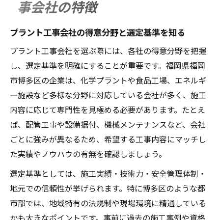
事会社の特徴
技術力とサポート体制に注目した選び方
技術力に注目したプラント工事会社の選び方
プラント工事会社の得意分野と選定基準を知る
プラント工事の技術力が高い会社の見分け
プラント工事会社を選ぶ際には、各社の得意分野を把握
方
し、選定基準を明確にすることが重要です。福岡県福岡
最新技術を持つプラント工事会社の選定基
市博多区の企業は、化学プラントや食品工場、エネルギ
準
ー施設など多様な分野に対応している会社が多く、施工
工事実績から読み解く技術レベルの違い
内容に応じて専門性を見極める必要があります。たとえ
プラント工事会社の施工管理体制を確認す
ば、配管工事や設備据付、機械メンテナンスなど、会社
る
ごとに強みが異なるため、希望する工事内容にマッチし
専門技術に強いプラント工事会社の特徴
た実績やノウハウの有無を確認しましょう。
信頼できるプラント工事会社を見極めるコツ
選定基準としては、施工実績・技術力・安全管理体制・
プラント工事会社の信頼性を評価する方法
地元での信頼性が挙げられます。特に博多区のような都
口コミや評判から見るプラント工事会社選
市部では、地域特有の法規制や現場環境に精通している
び
かも大きなポイントです。事前に過去の施工事例や資格