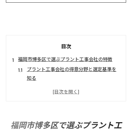
目次
福岡市博多区で選ぶプラント工事会社の特徴
プラント工事会社の得意分野と選定基準を
知る
地元密着型プラント工事会社の強みとは何
か
プラント工事会社の対応力や信頼性を見極
める
福岡市博多区で選ぶプラント工
施工実績で分かるプラント工事会社の特徴