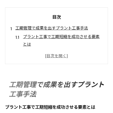
目次
工期管理で成果を出すプラント工事手法
プラント工事で工期短縮を成功させる要素
とは
プラント工事の現場管理が工期に与える影
響
効率的なプラント工事計画の立て方と注意
点
工期管理で成果を出すプラント
工期管理に必要なプラント工事の基本知識
工事手法
プラント工事の工期管理で重視すべきポイ
ント
プラント工事で工期短縮を成功させる要素とは
プラント工事の効率化を中央区で実現