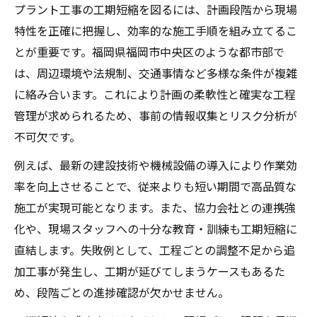
プラント工事の工期短縮を図るには、計画段階から現場
中央区でプラント工事を効率化する実践手
特性を正確に把握し、効率的な施工手順を組み立てるこ
法
とが重要です。福岡県福岡市中央区のような都市部で
プラント工事効率化に役立つIT活用の最新動
は、周辺環境や法規制、交通事情など多様な条件が複雑
向
に絡み合います。これにより計画の柔軟性と確実な工程
中央区現場で求められる工期管理の工夫ポ
管理が求められるため、事前の情報収集とリスク分析が
イント
不可欠です。
プラント工事効率化を叶える現場改善策と
例えば、最新の建設技術や機械設備の導入により作業効
は
率を向上させることで、従来よりも短い期間で高品質な
中央区エリアで注目の工事効率アップ事例
施工が実現可能となります。また、協力会社との連携強
工期短縮を目指す現場の工夫とコツ
化や、現場スタッフへの十分な教育・訓練も工期短縮に
現場で実践できるプラント工事工期短縮の
直結します。失敗例として、工程ごとの調整不足から追
工夫
加工事が発生し、工期が延びてしまうケースもあるた
プラント工事の工期短縮に繋がる改善事例
め、段階ごとの進捗確認が欠かせません。
工期短縮を支える現場スタッフの連携強化