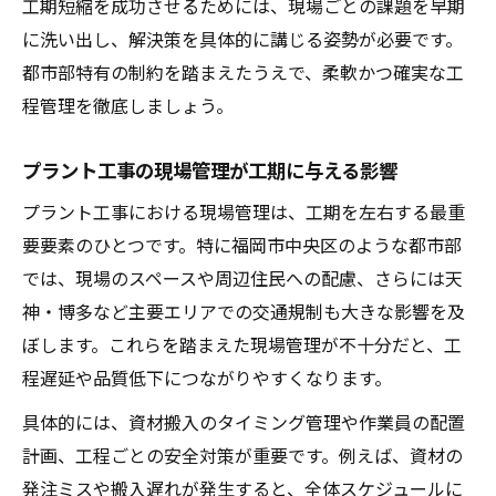
工期短縮を成功させるためには、現場ごとの課題を早期
法
に洗い出し、解決策を具体的に講じる姿勢が必要です。
プラント工事の無駄を減らす効率化ポイン
都市部特有の制約を踏まえたうえで、柔軟かつ確実な工
ト
程管理を徹底しましょう。
現場で役立つ工期短縮ノウハウと注意点
プラント工事の現場管理が工期に与える影響
プラント工事ならではの工期課題と対策
プラント工事特有の工期課題を理解しよう
プラント工事における現場管理は、工期を左右する最重
要要素のひとつです。特に福岡市中央区のような都市部
工期遅延リスクを減らすプラント工事対策
では、現場のスペースや周辺住民への配慮、さらには天
法
神・博多など主要エリアでの交通規制も大きな影響を及
プラント工事現場で起きやすい工期トラブ
ぼします。これらを踏まえた現場管理が不十分だと、工
ル
程遅延や品質低下につながりやすくなります。
課題解決に役立つ工期管理の実践ポイント
具体的には、資材搬入のタイミング管理や作業員の配置
プラント工事で発生する課題別対策のポイ
計画、工程ごとの安全対策が重要です。例えば、資材の
ント
発注ミスや搬入遅れが発生すると、全体スケジュールに