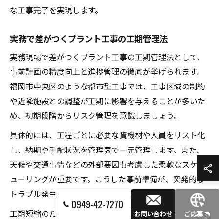
な工事完了を実現します。
実務で差がつくプラント工事の工期管理法
実務現場で差がつくプラント工事の工期管理法として、
事前計画の精度向上と進捗管理の徹底が挙げられます。
福岡市中央区のような都市型工事では、工事区域の制約
や近隣施設との調整が工期に影響を与えることが多いた
め、初期段階からリスク管理を意識しましょう。
具体的には、工程ごとに必要な資機材や人員をリスト化
し、納期や手配状況を管理表で一元管理します。また、
天候や交通事情などの外部要因も考慮した柔軟なスケジ
ューリングが重要です。こうした事前準備が、突発的な
トラブル発生時の迅速な対応を可能にします。
0949-42-7270
工期短縮のためには、作業工程の重複や省力化も検討し
お問い合わせ
ご応募