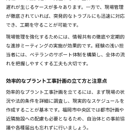
実務で役立つ工事進行管理テクニック
遅れが生じるケースが多々あります。一方で、現場管理
プラント工事で使える進行管理の実用テク
が徹底されていれば、突発的なトラブルにも迅速に対応
ニック
でき、工期を守ることが可能です。
現場で役立つプラント工事進捗管理のコツ
現場管理を強化するためには、情報共有の徹底や定期的
実務で差がつくプラント工事の工期管理法
な進捗ミーティングの実施が効果的です。経験の浅い担
工事進行をスムーズにする管理ポイント
当者には、ベテランのサポート体制を構築し、全体の流
プラント工事現場で活きる進行管理技術
れを把握しやすくする工夫も大切です。
現場特性を活かした工期設定のポイント
効率的なプラント工事計画の立て方と注意点
プラント工事の現場特性を工期設定に活か
す方法
効率的なプラント工事計画を立てるには、まず現場の状
現場ごとに変わるプラント工事工期の考え
況や法的条件を詳細に調査し、現実的なスケジュールを
方
作成することが基本です。福岡市中央区では都市計画や
工期設定で見落としがちなプラント工事注
近隣施設への配慮も必要となるため、自治体との事前協
意点
議や各種届出も忘れずに行いましょう。