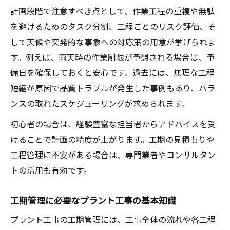
現場特性を踏まえたプラント工事計画術
計画段階で注意すべき点として、作業工程の重複や無駄
プラント工事工期を最適化する現場分析の
を避けるためのタスク分割、工程ごとのリスク評価、そ
重要性
して天候や突発的な事象への対応策の用意が挙げられま
す。例えば、雨天時の作業制限が予想される場合は、予
備日を確保しておくと安心です。過去には、無理な工程
短縮が原因で品質トラブルが発生した事例もあり、バラ
ンスの取れたスケジューリングが求められます。
初心者の場合は、経験豊富な担当者からアドバイスを受
けることで計画の精度が上がります。工期の見積もりや
工程管理に不安がある場合は、専門業者やコンサルタン
トの活用も有効です。
工期管理に必要なプラント工事の基本知識
プラント工事の工期管理には、工事全体の流れや各工程