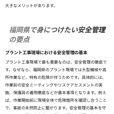
大きなメリットがあります。
今後のプラント工事業界の動向と可能性
福岡県で始めるプラント工事の第一歩
プラント工事の資格取得とキャリア形成
福岡県で身につけたい安全管理
未経験者が挑戦しやすいプラント工事の魅
の要点
力
将来につながるプラント工事の学び方ガイ
プラント工事現場における安全管理の基本
ド
プラント工事現場で最も重要なのは、安全管理の徹底で
す。なぜなら、福岡県のプラント現場では大型機械や高
所作業など、特有の危険が伴うためです。具体的には、
作業前の安全ミーティングやリスクアセスメントの実
施、保護具の着用徹底などが基本事項となります。例え
ば、作業開始前に現場全体で危険箇所を確認し合うこと
で、事故の未然防止に繋がります。安全管理の基本を守