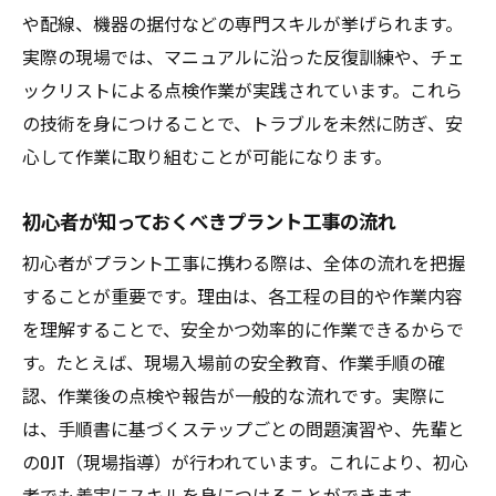
ヒヤリハット事例から学ぶ危険予知の方法
や配線、機器の据付などの専門スキルが挙げられます。
プラント工事で注意すべき作業環境の特徴
実際の現場では、マニュアルに沿った反復訓練や、チェ
福岡県の現場で役立つ危険回避の工夫
ックリストによる点検作業が実践されています。これら
未然防止に繋がるプラント工事の基本対策
の技術を身につけることで、トラブルを未然に防ぎ、安
多様な職種が活躍するプラント工事の魅力
心して作業に取り組むことが可能になります。
プラント工事で求められる主な職種と役割
初心者が知っておくべきプラント工事の流れ
配管工や施工管理など多彩な職種の特徴
初心者がプラント工事に携わる際は、全体の流れを把握
プラント工事の現場を支えるスペシャリス
することが重要です。理由は、各工程の目的や作業内容
ト
を理解することで、安全かつ効率的に作業できるからで
職種ごとのやりがいとキャリアパスの紹介
す。たとえば、現場入場前の安全教育、作業手順の確
未経験から目指せるプラント工事の仕事と
認、作業後の点検や報告が一般的な流れです。実際に
は
は、手順書に基づくステップごとの問題演習や、先輩と
福岡県で活躍できるプラント工事の職種展
のOJT（現場指導）が行われています。これにより、初心
望
者でも着実にスキルを身につけることができます。