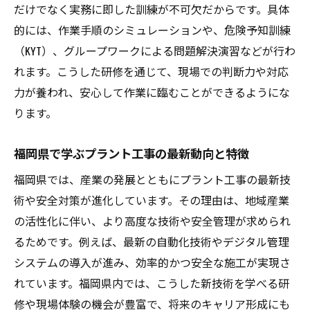
だけでなく実務に即した訓練が不可欠だからです。具体
福岡県で目指せるプラント工事の働き方
的には、作業手順のシミュレーションや、危険予知訓練
転職や就職に有利なプラント工事の知識
（KYT）、グループワークによる問題解決演習などが行わ
将来性あるプラント工事分野のキャリア戦
れます。こうした研修を通じて、現場での判断力や対応
略
力が養われ、安心して作業に臨むことができるようにな
ります。
危険要因を理解して安全を確保するコツ
プラント工事特有の危険要因を徹底解説
福岡県で学ぶプラント工事の最新動向と特徴
現場で役立つ危険予知トレーニングの実践
福岡県では、産業の発展とともにプラント工事の最新技
安全確保のためのプラント工事の工夫事例
術や安全対策が進化しています。その理由は、地域産業
習慣化したいプラント工事のリスク管理術
の活性化に伴い、より高度な技術や安全管理が求められ
プラント工事のヒヤリハット経験から学ぶ
るためです。例えば、最新の自動化技術やデジタル管理
福岡県の現場で安全を守るための習慣
システムの導入が進み、効率的かつ安全な施工が実現さ
将来性を見据えた福岡県のプラント工事入門
れています。福岡県内では、こうした新技術を学べる研
プラント工事が福岡県で求められる理由
修や現場体験の機会が豊富で、将来のキャリア形成にも