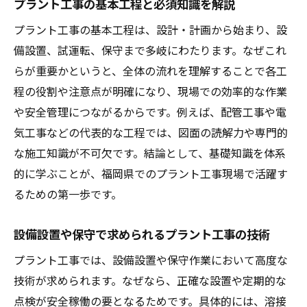
プラント工事の基本工程と必須知識を解説
徴
プラント工事の基本工程は、設計・計画から始まり、設
福岡県で身につけたい安全管理の要点
備設置、試運転、保守まで多岐にわたります。なぜこれ
プラント工事現場における安全管理の基本
らが重要かというと、全体の流れを理解することで各工
福岡県で重視されるプラント工事の安全対
程の役割や注意点が明確になり、現場での効率的な作業
策
や安全管理につながるからです。例えば、配管工事や電
事故防止に欠かせないプラント工事の心得
気工事などの代表的な工程では、図面の読解力や専門的
安全教育で高まるプラント工事の現場力
な施工知識が不可欠です。結論として、基礎知識を体系
福岡県の現場で学ぶリスクマネジメント方
的に学ぶことが、福岡県でのプラント工事現場で活躍す
法
るための第一歩です。
プラント工事の安全点検がもたらす安心感
設備設置や保守で求められるプラント工事の技術
現場で役立つプラント工事の危険対策
プラント工事では、設備設置や保守作業において高度な
プラント工事の主な危険要因と現場対策
技術が求められます。なぜなら、正確な設置や定期的な
現場で実践できるプラント工事の安全行動
点検が安全稼働の要となるためです。具体的には、溶接