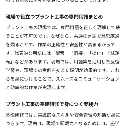
安全に学ぶなら知っておきたい工事のポイント
プラント工事の安全教育が重要な理由とは
現場で役立つプラント工事の専門用語まとめ
現場で守るべきプラント工事の基本ルール
プラント工事の現場では、専門用語を正しく理解して使
効率良く学ぶためのプラント工事の勉強法
うことが不可欠です。なぜなら、共通の言語で意思疎通
福岡県で受けられるプラント工事研修の内
を図ることで、作業の正確性と安全性が高まるからで
容
す。代表的な用語には「配管」「溶接」「据付」「試運
転」などがあります。現場では、用語集を活用した反復
実務に直結するプラント工事の学び方の工
学習や、現場での実例を交えた説明が効果的です。これ
夫
らを身につけることで、スムーズなコミュニケーション
安全知識を深めるプラント工事の自己啓発
と効率的な作業が実現します。
術
プラント工事業務の実情とキャリア展望
プラント工事の基礎研修で身につく実践力
プラント工事業務の具体的な仕事内容とは
基礎研修では、実践的なスキルや安全管理の知識が身に
現場経験がキャリアアップに繋がる理由
つきます。理由は、現場で即戦力となるためには、座学
プラント工事で身につく専門スキルを紹介