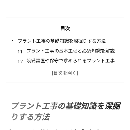
目次
プラント工事の基礎知識を深掘りする方法
プラント工事の基本工程と必須知識を解説
設備設置や保守で求められるプラント工事
の技術
初心者が知っておくべきプラント工事の流
れ
現場で役立つプラント工事の専門用語まと
プラント工事の基礎知識を深掘
め
りする方法
プラント工事の基礎研修で身につく実践力
福岡県で学ぶプラント工事の最新動向と特