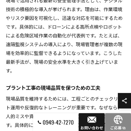
現場で活用される最新の安全管理手法として、デジタル
技術の積極的な導入が挙げられます。理由は、作業環境
やリスク要因を可視化し、迅速な対応を可能にするため
です。具体的には、ドローンによる高所点検やロボット
による危険区域作業の自動化が代表例です。たとえば、
遠隔監視システムの導入により、現場管理者が複数の現
場を効率的に監督できるようになっています。こうした
最新手法が、現場の安全水準を大きく引き上げていま
す。
プラント工事の現場品質を保つための工夫
現場品質を維持するためには、工程ごとのチェックリス
ト運用や反復的なトレーニングが重要です。なぜなら、
人的ミスや資材不良を未然に防ぐことができるからで
0949-42-7270
す。具体的には、作業前後の点検工程や、定期的な技能
お問い合わせ
ご応募