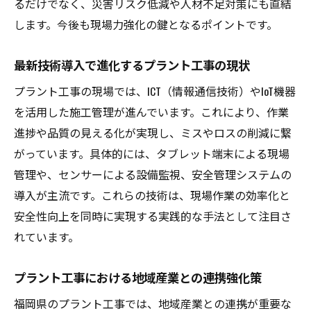
るだけでなく、災害リスク低減や人材不足対策にも直結
現場力向上のためのプラント工事スキルア
します。今後も現場力強化の鍵となるポイントです。
ップ術
最新技術を身につけるプラント工事の学び
最新技術導入で進化するプラント工事の現状
方
プラント工事の現場では、ICT（情報通信技術）やIoT機器
キャリア形成に役立つプラント工事の技術
を活用した施工管理が進んでいます。これにより、作業
知識
進捗や品質の見える化が実現し、ミスやロスの削減に繋
変化する時代に対応するプラント工事の学
がっています。具体的には、タブレット端末による現場
習法
管理や、センサーによる設備監視、安全管理システムの
導入が主流です。これらの技術は、現場作業の効率化と
未来志向で学ぶプラント工事の習得ポイン
安全性向上を同時に実現する実践的な手法として注目さ
ト
れています。
プラント工事における地域産業との連携強化策
福岡県のプラント工事では、地域産業との連携が重要な