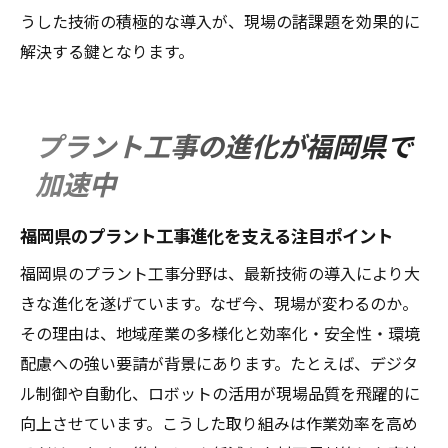
プローチ
うした技術の積極的な導入が、現場の諸課題を効果的に
施工現場が注目する安全性と品質の向上策
解決する鍵となります。
プラント工事現場で重要な安全性向上の取
組み
プラント工事の進化が福岡県で
品質管理を強化するプラント工事の技術戦
加速中
略
現場で活かせる最新安全管理プラント工事
福岡県のプラント工事進化を支える注目ポイント
手法
福岡県のプラント工事分野は、最新技術の導入により大
プラント工事の現場品質を保つための工夫
きな進化を遂げています。なぜ今、現場が変わるのか。
安全性と効率を両立させるプラント工事の
その理由は、地域産業の多様化と効率化・安全性・環境
知恵
配慮への強い要請が背景にあります。たとえば、デジタ
現場が注目するプラント工事の品質向上策
ル制御や自動化、ロボットの活用が現場品質を飛躍的に
プラント工事の未来を担う技術習得の秘訣
向上させています。こうした取り組みは作業効率を高め
プラント工事の未来を拓く技術習得の方法