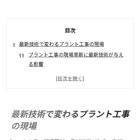
目次
最新技術で変わるプラント工事の現場
プラント工事の現場革新に最新技術が与え
る影響
デジタル化が進むプラント工事の変化とは
福岡県で実感できるプラント工事の新潮流
プラント工事現場で注目される自動化技術
の活用法
最新技術で変わるプラント工事
現場作業を変える最新プラント工事技術の
の現場
実例紹介
プラント工事の現場課題を最新技術で解決