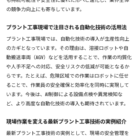
向
の競争力向上にも寄与しています。
業界が注視する福岡県プラント工事の今
プラント工事現場で注目される自動化技術の活用法
プラント工事現場に広がる新しい技術活用
法
プラント工事現場では、自動化技術の導入が生産性向上
のカギとなっています。その理由は、溶接ロボットや自
地域企業と連携したプラント工事の最新事
動搬送車両（AGV）などを活用することで、作業の均質化
例
や人手不足への対応、安全リスクの低減が可能となるか
福岡県で広がるプラント工事の革新ポイン
らです。たとえば、危険区域での作業はロボットに任せ
ト
ることで、作業員の安全確保と効率化を同時に実現して
最新動向から見るプラント工事の将来性
います。今後は、AI制御による設備点検や異常検知な
持続可能な工事へ導く新技術の実力
ど、より高度な自動化技術の導入も期待されています。
プラント工事の環境配慮と新技術の役割
持続可能な現場を目指すプラント工事技術
現場作業を変える最新プラント工事技術の実例紹介
エネルギー効率化に貢献するプラント工事
最新プラント工事技術の実例として、現場の安全管理を