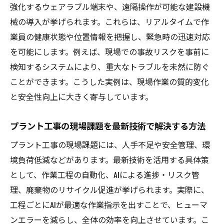
環境負荷低減を実現するプラント工事の実
強化するウェアラブル端末や、遠隔操作が可能な建設機
践法
械の導入が挙げられます。これらは、リアルタイムで作
新技術で叶える持続可能なプラント工事と
業員の健康状態や位置情報を把握し、緊急時の迅速対応
は
を可能にします。例えば、現場での事故リスクを事前に
検知するシステムにより、重大なトラブルを未然に防ぐ
福岡県で進む持続可能なプラント工事の最
ことができます。こうした実例は、現場作業の質的変化
前線
と安全性向上に大きく寄与しています。
現場で活きるプラント工事の革新ポイント
プラント工事現場で実践する革新ポイント
プラント工事の現場課題を最新技術で解決する方法
現場力を高めるプラント工事の新しい工夫
プラント工事の現場課題には、人手不足や安全管理、環
プラント工事における改善事例とその効果
境負荷低減などがあります。最新技術を活用する具体策
チームワークが鍵となるプラント工事の現
として、作業工程の自動化、AIによる進捗・リスク管
場力
理、廃棄物のリサイクル促進が挙げられます。実際に、
現場で役立つプラント工事技術の選び方
工程ごとにAIが最適な作業指示を出すことで、ヒューマ
現場運営を変えるプラント工事の実践的ア
ンエラーを減らし、全体の効率を向上させています。こ