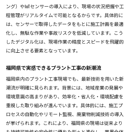
効率化を支える最先端プラント工事技術
ング）やIoTセンサーの導入により、現場の状況把握や工
程管理がリアルタイムで可能となるからです。具体的に
プラント工事効率化を実現する最新技術の
は、センサーで取得したデータをもとに施工計画を最適
全貌
化し、無駄な作業や事故リスクを低減しています。こう
自動化システムがプラント工事にもたらす
したデジタル化は、現場作業の精度とスピードを飛躍的
効果
に向上させる要素となっています。
現場管理に活かせるプラント工事の先端技
術
福岡県で実感できるプラント工事の新潮流
プラント工事における作業効率アップの秘
福岡県内のプラント工事現場でも、最新技術を用いた新
訣
潮流が明確に見られます。背景には、地域産業の発展や
最先端設備を使ったプラント工事の実践例
環境意識の高まりがあり、効率化・省人化・環境配慮を
福岡県の現場で役立つプラント工事効率化
重視した取り組みが進んでいます。具体的には、施工プ
策
ロセスの自動化やリモート監視、廃棄物削減技術の導入
福岡県におけるプラント工事最新動向
が挙げられます。これにより、福岡県の現場は従来より
福岡県のプラント工事で注目される最新動
も持続可能性や安全性に優れた形へと進化し、業界全体