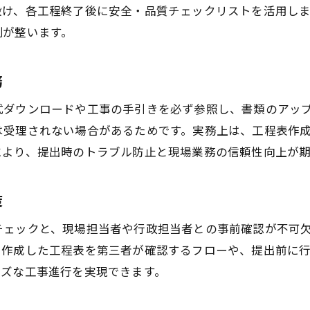
プラント工事現場で求められる様式の特徴
設け、各工程終了後に安全・品質チェックリストを活用し
工事共通仕様書と最新様式の連動活用法
制が整います。
共通仕様書を踏まえた安全なプラント工事
プラント工事の安全管理と共通仕様書の要点
務
福岡県土木工事共通仕様書の具体的な使い方
式ダウンロードや工事の手引きを必ず参照し、書類のアッ
安全重視のプラント工事工程表作成法
は受理されない場合があるためです。実務上は、工程表作
共通仕様書を活かした工事現場の管理術
により、提出時のトラブル防止と現場業務の信頼性向上が期
プラント工事で守るべき仕様書の安全基準
福岡県工事共通仕様書で確認すべき項目
策
手引きに沿った工程表作成の実践ノウハウ
チェックと、現場担当者や行政担当者との事前確認が不可
プラント工事工程表と福岡県手引きの活用法
、作成した工程表を第三者が確認するフローや、提出前に
手引きを参考にした工事工程表作成の流れ
ーズな工事進行を実現できます。
プラント工事現場で役立つ手引きの要点整理