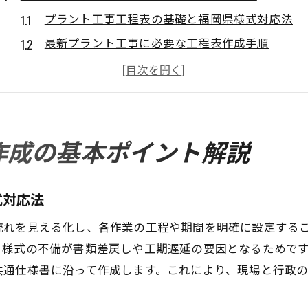
プラント工事工程表の基礎と福岡県様式対応法
最新プラント工事に必要な工程表作成手順
福岡県工事の仕様書と工程表の連携ポイント
プラント工事工程表で注意すべき管理項目
福岡県の工事様式を反映した工程表実務
プラント工事工程表作成時の失敗防止策
作成の基本ポイント解説
福岡県様式で進める工事書類管理術
プラント工事書類管理と福岡県様式の基本
式対応法
工事関係提出書類一覧表の活用方法
流れを見える化し、各作業の工程や期間を明確に設定する
プラント工事で必要な様式ダウンロード手順
、様式の不備が書類差戻しや工期遅延の要因となるためで
福岡県工事書類管理の実践的な流れ
共通仕様書に沿って作成します。これにより、現場と行政
プラント工事の書類管理ミス防止策
福岡県工事仕様書と書類保管のコツ