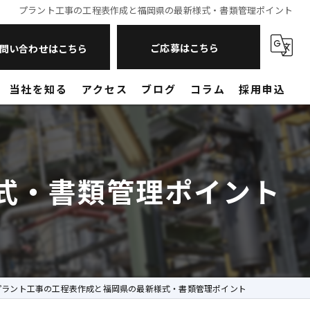
プラント工事の工程表作成と福岡県の最新様式・書類管理ポイント
ご応募はこちら
問い合わせはこちら
当社を知る
アクセス
ブログ
コラム
採用申込
現場作業員
営業
式・書類管理ポイント
未経験
転職
山口のプラント工事
プラント工事の工程表作成と福岡県の最新様式・書類管理ポイント