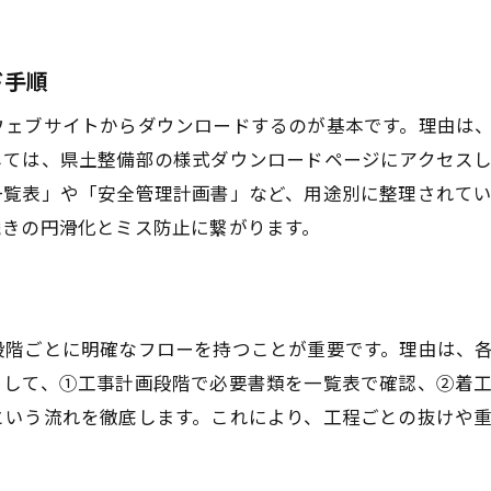
工程表と書類管理を連動させる現場運用術
プラント工事で効率アップする工程表管理
ド手順
福岡県工事の工程表で現場の無駄を削減
ウェブサイトからダウンロードするのが基本です。理由は
プラント工事現場効率化の最新ノウハウ
しては、県土整備部の様式ダウンロードページにアクセス
一覧表」や「安全管理計画書」など、用途別に整理されて
続きの円滑化とミス防止に繋がります。
段階ごとに明確なフローを持つことが重要です。理由は、
として、①工事計画段階で必要書類を一覧表で確認、②着
という流れを徹底します。これにより、工程ごとの抜けや