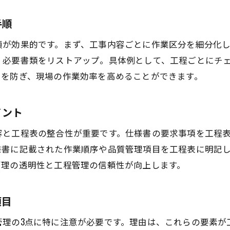
工事提出書類一覧表を活用した手順整理法
手順
プラント工事の提出書類一覧表活用術
順が効果的です。まず、工事内容ごとに作業区分を細分化
福岡県工事で書類漏れを防ぐ一覧表の作成法
、必要書類をリストアップ。具体例として、工程ごとにチ
プラント工事工程表と提出書類の関連性
スを防ぎ、現場の作業効率を高めることができます。
工事書類整理を効率化する福岡県の手引き
プラント工事で役立つ書類一覧表の更新ポイント
イント
福岡県工事現場での提出書類管理手順
容と工程表の整合性が重要です。仕様書の要求事項を工程
工程管理を効率化する最新様式の選び方
様書に記載された作業順序や品質管理項目を工程表に明記
プラント工事工程管理と福岡県最新様式の関係
管理の透明性と工程管理の信頼性が向上します。
効率的な工事工程表様式の選定ポイント
プラント工事管理で重視すべき様式ダウンロード
項目
福岡県工事の様式選びと工程管理の最適化
管理の3点に特に注意が必要です。理由は、これらの要素が