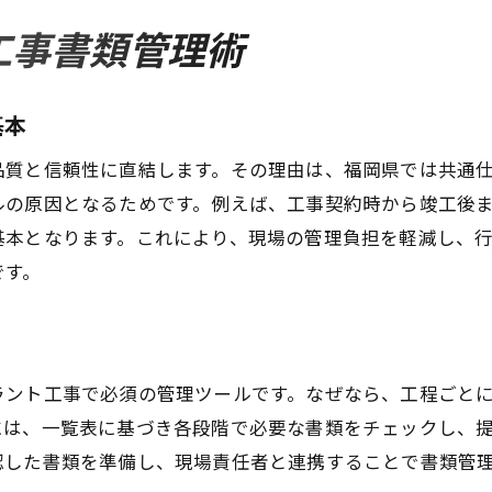
工程表作成時の手引き参照の効果的手順
工事書類管理術
福岡県工事手引きと様式の連動ポイント
プラント工事で活きる手引きの実践知識
基本
書類提出ミスを防ぐ管理のコツと注意点
プラント工事書類提出ミス防止の基本対策
品質と信頼性に直結します。その理由は、福岡県では共通
ルの原因となるためです。例えば、工事契約時から竣工後
福岡県工事書類管理で陥りやすい注意点
基本となります。これにより、現場の管理負担を軽減し、
プラント工事提出書類一覧表の確認習慣
です。
工事現場での書類管理体制強化のポイント
福岡県様式に準拠した書類提出の流れ
プラント工事工程表と書類管理ミス対策
ラント工事で必須の管理ツールです。なぜなら、工程ごと
福岡県工事の工程表で現場効率を最大化
には、一覧表に基づき各段階で必要な書類をチェックし、
プラント工事工程表で現場効率を高める方法
認した書類を準備し、現場責任者と連携することで書類管
福岡県工事様式活用による作業最適化の秘訣