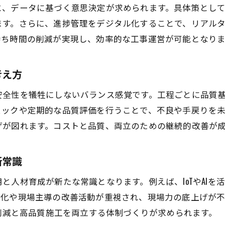
長期的な視点で考えるプラント工事の経費管理
と、データに基づく意思決定が求められます。具体策とし
プラント工事の経費を抑える持続可能な選択
ます。さらに、進捗管理をデジタル化することで、リアル
資材調達が変えるプラント工事のコスト戦略
待ち時間の削減が実現し、効率的な工事運営が可能となりま
プラント工事で重要な資材調達の見直しポイント
考え方
資材調達方法の工夫が工事コスト削減に直結
効率的な資材管理でプラント工事費用を削減
安全性を犠牲にしないバランス感覚です。工程ごとに品質
プラント工事のコスト戦略に必要な資材選定
ェックや定期的な品質評価を行うことで、不良や手戻りを
げが図れます。コストと品質、両立のための継続的改善が
物流最適化がプラント工事コストに与える効果
新たな資材調達術でプラント工事の費用対効果向上
新常識
デジタル技術導入で工事費用を最適化するには
プラント工事の費用最適化に役立つデジタル技術
と人材育成が新たな常識となります。例えば、IoTやAIを
現場管理を進化させるプラント工事のDX活用
工化や現場主導の改善活動が重視され、現場力の底上げが
ト削減と高品質施工を両立する体制づくりが求められます。
AIやIoTが実現するプラント工事の効率化