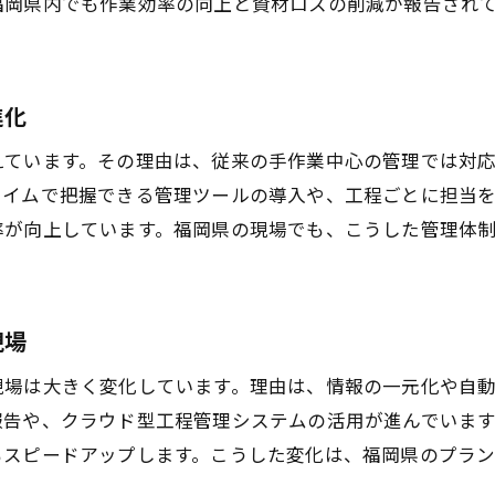
福岡県内でも作業効率の向上と資材ロスの削減が報告され
注目されるプラント工事効率化の実践ポイント
効率化手法でプラント工事の費用負担を軽減
今すぐ実践できるプラント工事効率化ノウハウ
進化
コストを抑えるための最新プラント工事戦略
えています。その理由は、従来の手作業中心の管理では対
タイムで把握できる管理ツールの導入や、工程ごとに担当
率が向上しています。福岡県の現場でも、こうした管理体
現場
現場は大きく変化しています。理由は、情報の一元化や自
報告や、クラウド型工程管理システムの活用が進んでいま
もスピードアップします。こうした変化は、福岡県のプラ