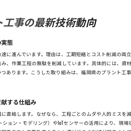
デジタル導入がプラント工事費用に与える影響
プラント工事のコスト削減を支えるITソリューショ
ト工事の最新技術動向
費用最適化を推進するプラント工事現場の事例
高品質と安全性を両立する省コスト工事の秘訣
の実態
プラント工事で品質とコストを両立させる方法
急速に進んでいます。理由は、工期短縮とコスト削減の両
安全対策を強化しながらコスト削減を実現
進み、作業工程の無駄を削減しています。具体的には、資
高品質維持とコストダウンを同時に叶える工夫
つつあります。こうした取り組みは、福岡県のプラント工
省コストで安全性を確保するプラント工事管理術
現場で活かすプラント工事の品質向上策
コスト削減と安全管理のバランスを考える視点
貢献する仕組み
今注目の工事効率化でプラントコストを抑える
減に直結します。なぜなら、工程ごとのムダや人的ミスを
プラント工事の効率化がコスト抑制に直結する理由
メーション・モデリング）やIoTセンサーの活用により、現
現場効率化の取り組みがもたらすコスト削減効果