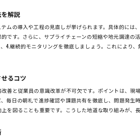
コストダウンを叶える福岡県のプラント工事術
法を解説
福岡県のプラント工事で注目のコストダウン事例
ステムの導入や工程の見直しが挙げられます。具体的には
地域特性を活かしたプラント工事の費用削減策
果的です。さらに、サプライチェーンの短縮や地元調達の
プラント工事プロジェクトで重要なコスト管理
の選定、4.継続的モニタリングを徹底しましょう。これによ
実践的なプラント工事コストダウンの工夫
福岡県の現場が取り入れる効率的な施工方法
コスト削減を実現するためのプラント工事術
させるコツ
持続可能なプラント工事で経費を抑える方法
務改善と従業員の意識改革が不可欠です。ポイントは、現
環境配慮とコスト削減を両立するプラント工事
ば、毎日の朝礼で進捗確認や課題共有を徹底し、問題発生
持続可能なプラント工事が経費削減に与える影響
向上を図ることも重要です。こうした地道な取り組みが、
エコな資材選定がプラント工事費用を左右する理由
持続可能性を意識したプラント工事の工夫点
術