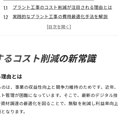
プラント工事のコスト削減が注目される理由とは
実践的なプラント工事の費用最適化手法を解説
プラント工事現場でコスト削減を成功させるコツ
現場の無駄をなくすプラント工事管理術
コスト削減と品質維持の両立に必要な考え方
これからのプラント工事に求められる新常識
するコスト削減の新常識
効率化を図るプラント工事の最新技術動向
プラント工事で導入が進む効率化技術の実態
る理由とは
最新技術がプラント工事コスト削減に貢献する仕組
るのは、事業の収益性向上と競争力維持のためです。近年
施工管理を効率化するプラント工事の進化
スト管理が困難になっています。そこで、最新のデジタル
デジタル技術で変わるプラント工事の現場
や資材調達の最適化を図ることで、無駄を削減し利益率向
プラント工事の業務効率化がもたらすメリット
題となります。
効率化とコスト削減を両立する技術導入のポイント