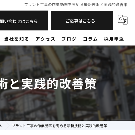
プラント工事の作業効率を高める最新技術と実践的改善策
ご応募はこちら
問い合わせはこちら
当社を知る
アクセス
ブログ
コラム
採用申込
現場作業員
営業
術と実践的改善策
未経験
転職
山口のプラント工事
ム
プラント工事の作業効率を高める最新技術と実践的改善策