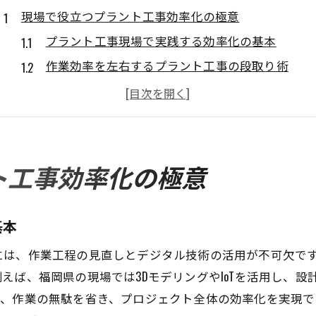
現場で役立つプラント工事効率化の極意
プラント工事現場で実践する効率化の基本
作業効率を左右するプラント工事の段取り術
人手不足対策としての効率化ノウハウ紹介
プラント工事で重視すべき品質と効率の両立
現場改善が導くプラント工事の生産性向上
効率化事例から学ぶプラント工事の現場改革
ト工事効率化の極意
作業効率向上を叶える最新技術活用法
AI活用によるプラント工事効率改善の実例
基本
3Dモデリングで進化する工事作業の効率化
には、作業工程の見直しとデジタル技術の活用が不可欠で
最新ITツールが支える現場作業の最適化方法
えば、福岡県の現場では3DモデリングやIoTを活用し、
プラント工事における業務自動化の取り組み
て、作業の無駄を省き、プロジェクト全体の効率化を実現で
デジタル技術が促進する作業効率の向上策