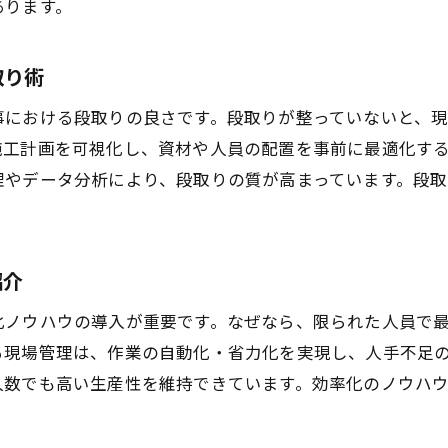
あります。
現場導入が進む最新技術の活用ポイント
プラント工事にAIを導入するメリットとは
取り術
プラント工事効率化に貢献するAI技術の特徴
事における段取りの良さです。段取りが整っていないと、
予測メンテナンスで維持管理の効率が向上
施工計画を可視化し、資材や人員の配置を事前に最適化す
AI導入による作業ミス削減と安全性の強化
理やデータ分析により、段取りの質が高まっています。段
現場データ活用でプラント工事の最適化が実現
AIがもたらすコスト削減と作業効率アップ
今後期待されるAI活用の新たな可能性
紹介
工期短縮と品質維持を両立する工夫
ノウハウの導入が重要です。なぜなら、限られた人員で最
プラント工事で工期短縮を実現する計画術
る現場管理は、作業の自動化・省力化を実現し、人手不足
品質を保つための作業効率向上の取り組み
人数でも高い生産性を維持できています。効率化のノウハ
現場管理で差が出る工期短縮の秘訣