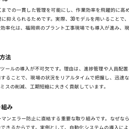
作業標準化による効率向上へのアプローチ
工までの一貫した管理を可能にし、作業効率を飛躍的に高
現場改善事例に学ぶ効率化の成功ポイント
に抑えられるためです。実際、3Dモデルを用いることで
デジタルツール活用で実現する業務改革
た効率化は、福岡県のプラント工事現場でも導入が進み、
日々の作業効率を高める小さな工夫集
プラント工事現場で役立つ改善策のまとめ
化方法
Tツールの導入が不可欠です。理由は、進捗管理や人員配
用することで、現場の状況をリアルタイムで把握し、迅速
やミスの削減、工期短縮に大きく貢献しています。
り組み
ーマンエラー防止に直結する重要な取り組みです。なぜな
中できるからです。実例として、自動化システムの導入に