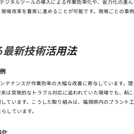
やデジタルツールの導入による作業効率化や、省力化の進
連携強化で実現するプラント工事の効率化
、現場改革を着実に進めることが可能です。現場ごとの事
現場改善活動がもたらす生産性向上の秘訣
効率化に役立つ情報共有とコミュニケーション術
プラント工事現場での実践例から学ぶ工夫
高品質なプラント工事実現の秘訣を解説
る最新技術活用法
品質管理と作業効率のバランスを取る方法
プラント工事で欠かせない安全管理の要点
実例
高品質を維持するための現場改善策
メンテナンスが作業効率の大幅な改善に寄与しています。理
効率化と品質保証を両立させる手法
来は突発的なトラブル対応に追われていた現場でも、AI
現場対応力が高品質プラント工事の鍵
現しています。こうした取り組みは、福岡県内のプラント
品質向上に直結する効率化のポイント
たらしています。
作業効率を劇的に上げる現場改善策集
プラント工事現場の効率化実践アイデア集
率化