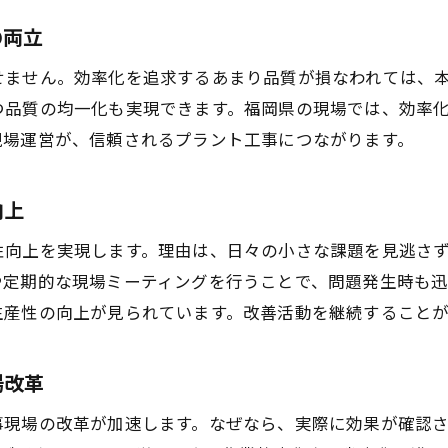
効率化しながら品質も守る工夫とは何か
の両立
適切な工程管理がもたらす時間短縮の効果
プラント工事の現場作業改善による品質向上
ません。効率化を追求するあまり品質が損なわれては、本末
ドローンや3D技術が変える現場の未来
つ品質の均一化も実現できます。福岡県の現場では、効率
現場運営が、信頼されるプラント工事につながります。
プラント工事現場の効率化を支える3D技術
ドローン計測が実現する作業効率の革新例
向上
現場の進捗管理に活かす最新デジタル技術
3Dモデル活用で工事の可視化と効率アップ
性向上を実現します。理由は、日々の小さな課題を見逃さ
や定期的な現場ミーティングを行うことで、問題発生時も
ドローン導入で強化される現場安全対策
生産性の向上が見られています。改善活動を継続すること
将来のプラント工事を支える技術動向
効率化を目指す現場担当者の実践的ヒント
場改革
プラント工事担当者が押さえるべき効率化術
現場スタッフ教育による作業効率アップ方法
事現場の改革が加速します。なぜなら、実際に効果が確認