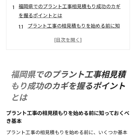
福岡県でのプラント工事相見積もり成功のカギ
を握るポイントとは
プラント工事の相見積もりを始める前に知
っておくべき基本
福岡県での適切な業者選びのための基準
相見積もりで重視すべき具体的な項目
競争力のある価格を実現するための交渉術
福岡県でのプラント工事相見積
プラント工事の品質を左右する見積書の注
もり成功のカギを握るポイント
意点
とは
福岡県内での信頼できる業者を見つける方
法
プラント工事の相見積もりを始める前に知っておくべ
プラント工事相見積もりで見落としがちな福岡
き基本
県特有の注意点
プラント工事の相見積もりを始める前に、いくつか基本
地域特性を踏まえたプラント工事の計画立