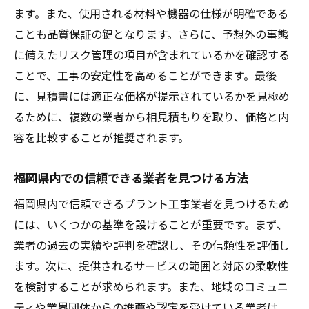
ます。また、使用される材料や機器の仕様が明確である
実践
ことも品質保証の鍵となります。さらに、予想外の事態
福岡県内での労働力活用によるコスト効率
に備えたリスク管理の項目が含まれているかを確認する
化
ことで、工事の安定性を高めることができます。最後
プラント工事の段階的な工程管理
に、見積書には適正な価格が提示されているかを見極め
緊急事態への迅速対応策の構築
るために、複数の業者から相見積もりを取り、価格と内
予算内で高品質を維持するための技術選定
容を比較することが推奨されます。
相見積もりで失敗しないための福岡県プラント
福岡県内での信頼できる業者を見つける方法
工事の賢い選び方
初めての相見積もりにおける注意点
福岡県内で信頼できるプラント工事業者を見つけるため
競合他社との比較で得られる洞察
には、いくつかの基準を設けることが重要です。まず、
業者の過去の実績や評判を確認し、その信頼性を評価し
業者選定における評価基準の設定
ます。次に、提供されるサービスの範囲と対応の柔軟性
顧客レビューを活用した信頼性の確認
を検討することが求められます。また、地域のコミュニ
相見積もり後のフォローアップと改善点
ティや業界団体からの推薦や認定を受けている業者は、