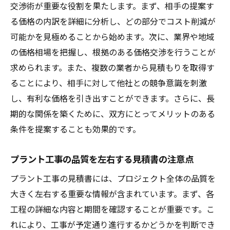
契約締結時の注意事項と交渉ポイント
交渉術が重要な役割を果たします。まず、相手の提案す
る価格の内訳を詳細に分析し、どの部分でコスト削減が
プラント工事の進捗管理のための体制構築
可能かを見極めることから始めます。次に、業界や地域
よくある質問に答える福岡県プラント工事の相
の価格相場を把握し、根拠のある価格交渉を行うことが
見積もりのポイント
求められます。また、複数の業者から見積もりを取得す
相見積もりのメリットとデメリット
ることにより、相手に対して他社との競争意識を刺激
福岡県で信頼できる工事業者の選び方
し、有利な価格を引き出すことができます。さらに、長
見積もりに含まれるべき項目とその具体例
期的な関係を築くために、双方にとってメリットのある
相見積もりの際の契約条件の重要性
条件を提案することも効果的です。
質疑応答を通じた疑問解消テクニック
プラント工事の品質を左右する見積書の注意点
見積もり評価時の落とし穴とその回避法
コスト削減とスケジュール調整で実現するプラ
プラント工事の見積書には、プロジェクト全体の品質を
ント工事成功の秘訣
大きく左右する重要な情報が含まれています。まず、各
工程の詳細な内容と期間を確認することが重要です。こ
資材調達の最適化でコストを削減する方法
れにより、工事が予定通り進行するかどうかを判断でき
プロジェクトマネジメントの重要性とその