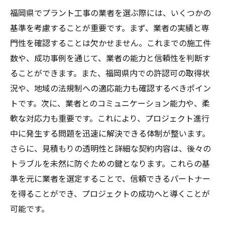
福岡県でプラント工事の業者を選ぶ際には、いくつかの
施工管理
基準を考慮することが重要です。まず、業者の実績と専
プロジェクト管理ソフトの活用で工期短縮
門性を確認することは欠かせません。これまでの施工件
品質保証のためのチェックリストの作成
数や、成功事例を通じて、業者の能力と信頼性を判断す
合意形成を促進するコミュニケーション戦
ることができます。また、福岡県内での許認可の取得状
略
況や、地域の法規制への適応能力も確認するべきポイン
アフターサービスを含めたトータルプラン
トです。次に、業者とのコミュニケーション能力や、柔
ニング
軟な対応力も重要です。これにより、プロジェクト進行
実例から学ぶ福岡県内プラント工事の相見積も
中に発生する問題を迅速に解決できる体制が整います。
り成功事例
さらに、見積もりの透明性と詳細な契約内容は、後々の
成功事例1: 大規模プラント工事でのコスト
トラブルを未然に防ぐための鍵となります。これらの基
削減
準を元に業者を選定することで、信頼できるパートナー
を得ることができ、プロジェクトの成功へと導くことが
成功事例2: 地元業者との連携で工期短縮を
可能です。
実現