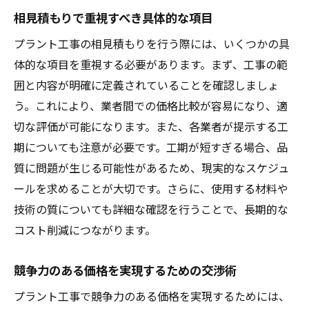
成功事例3: 新技術導入で安全性を向上
相見積もりで重視すべき具体的な項目
成功事例4: 環境配慮型プラント工事の実現
プラント工事の相見積もりを行う際には、いくつかの具
成功事例5: 規制遵守で予算内に収めたプロ
体的な項目を重視する必要があります。まず、工事の範
ジェクト
囲と内容が明確に定義されていることを確認しましょ
成功事例6: 福岡県全域での協力体制による
う。これにより、業者間での価格比較が容易になり、適
成功
切な評価が可能になります。また、各業者が提示する工
福岡県でのプラント工事相見積もりを効果的に
期についても注意が必要です。工期が短すぎる場合、品
進めるステップ
質に問題が生じる可能性があるため、現実的なスケジュ
初期相談でのポイントと準備事項
ールを求めることが大切です。さらに、使用する材料や
プロジェクト開始前の重要なステークホル
技術の質についても詳細な確認を行うことで、長期的な
ダーの確認
コスト削減につながります。
相見積もり過程でのコミュニケーションの
競争力のある価格を実現するための交渉術
取り方
見積もり比較時の優先順位の付け方
プラント工事で競争力のある価格を実現するためには、