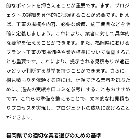
的なポイントを押さえることが重要です。まず、プロジ
案
ェクトの詳細を具体的に把握することが必要です。例え
地元条例が影響する工事スケジュールの調
ば、工事の規模や内容、必要な設備、施工期間などを明
整
確に定義しましょう。これにより、業者に対して具体的
福岡県独自の規制に関する最新情報
な要望を伝えることができます。また、福岡県における
相見積もり時に考慮すべき福岡の地理的条
プラント工事の市場価格や業界標準について調査するこ
件
とも重要です。これにより、提示される見積もりが適正
地域コミュニティとの協力によるプロジェ
かどうか判断する基準を持つことができます。さらに、
クト成功
相見積もりを依頼する際には、信頼できる業者を選ぶた
福岡県内の供給業者ネットワークを活用す
めに、過去の実績や口コミを参考にすることもおすすめ
る方法
です。これらの準備を整えることで、効率的な相見積も
りプロセスを実現し、プロジェクトの成功に繋げること
福岡県のプラント工事相見積もりでプロジェク
ができます。
トの質を高める方法
詳細な要件定義がもたらす成功への道
福岡県での適切な業者選びのための基準
ベストプラクティスを取り入れた効率的な