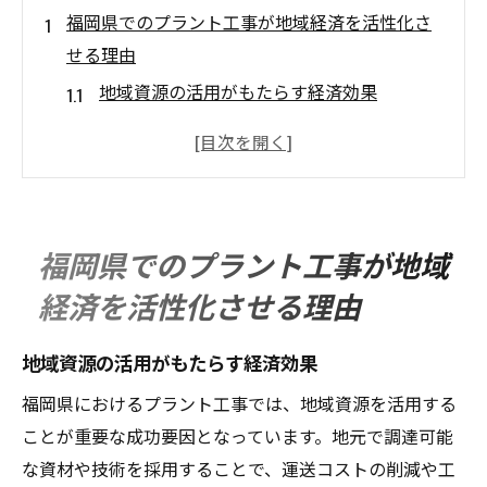
福岡県でのプラント工事が地域経済を活性化さ
せる理由
地域資源の活用がもたらす経済効果
地元企業との連携で生まれる新たなビジネ
ス機会
雇用創出とスキルアップの相乗効果
地元調達による効率的な資材供給ネットワ
福岡県でのプラント工事が地域
ーク
経済を活性化させる理由
地域コミュニティとの協力関係構築の重要
性
地域資源の活用がもたらす経済効果
プラント工事が地域文化にもたらす影響
福岡県におけるプラント工事では、地域資源を活用する
地元調達の重要性が増すプラント工事の現場
ことが重要な成功要因となっています。地元で調達可能
地元調達のメリットと課題
な資材や技術を採用することで、運送コストの削減や工
資材調達の最適化に向けた取り組み