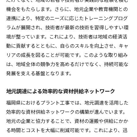
地元経済の多様化を促進するプラント工事
機会をもたらします。さらに、地元企業や教育機関との
地域資産としてのプラント工事の価値
連携により、特定のニーズに応じたトレーニングプログ
プラント工事による地域インフラ整備の進
ラムが展開され、技術者が最新の技術を習得しやすい環
展
境が整っています。これにより、技術者は地域の経済活
エコ志向のプラント工事が可能にする未来の施
動に貢献するとともに、自らのスキルを向上させ、キャ
工方法
リアの成長を図ることが可能です。このような取り組み
最新テクノロジーによるエコ施工の実現
は、地域全体の競争力を高めるだけでなく、持続可能な
持続可能な材料の選定と活用法
発展を支える基盤となります。
プラント工事における循環型経済の推進
地元調達による効率的な資材供給ネットワーク
環境モニタリング技術の導入とその効果
福岡県におけるプラント工事では、地元調達を活用した
エコ施工がもたらす長期的な利益
効率的な資材供給ネットワークの構築が進んでいます。
将来のプラント工事に向けた研究と開発
地元の企業と協力することで、資材の運搬や供給にかか
福岡県のプラント工事で進化する効率的な施工
る時間とコストを大幅に削減可能です。これにより、迅
管理