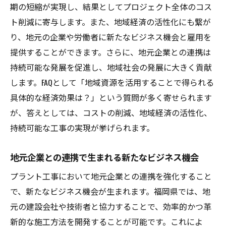
期の短縮が実現し、結果としてプロジェクト全体のコス
福岡県ならではの地元調達の特性
ト削減に寄与します。また、地域経済の活性化にも繋が
地元サプライヤーの信頼関係構築法
り、地元の企業や労働者に新たなビジネス機会と雇用を
コスト削減を実現する調達戦略
提供することができます。さらに、地元企業との連携は
持続可能な発展を促進し、地域社会の発展に大きく貢献
地元調達が施工スピードに与える影響
します。FAQとして「地域資源を活用することで得られる
福岡県のプラント工事における環境配慮型アプ
具体的な経済効果は？」という質問が多く寄せられます
ローチ
が、答えとしては、コストの削減、地域経済の活性化、
環境に優しい施工方法の導入事例
持続可能な工事の実現が挙げられます。
省エネ技術と再生可能エネルギーの活用
地元の生態系への影響を最小限に抑える工
地元企業との連携で生まれる新たなビジネス機会
夫
プラント工事において地元企業との連携を強化すること
廃棄物削減を目指した施工計画
で、新たなビジネス機会が生まれます。福岡県では、地
地域の環境政策とプラント工事の関係
元の建設会社や技術者と協力することで、効率的かつ革
環境負荷を減らすための新技術
新的な施工方法を開発することが可能です。これによ