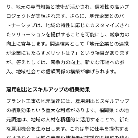
地域企業と連携して実現する持続可能なプラン
り、地元の専門知識と技術が活かされ、信頼性の高いプ
ト工事
ロジェクトが実現されます。さらに、地元企業とのパー
トナーシップは、地域の特性に応じたカスタマイズされ
持続可能なプロジェクトの計画と実施
たソリューションを提供することを可能にし、競争力の
地域企業の技術を活かした共同開発
向上に寄与します。関連検索として「地元企業との連携
地元経済に還元される持続可能な利益
が企業にもたらすメリットは？」という項目があります
地域社会との協力体制構築の方法
が、答えとしては、競争力の向上、新たな市場への参
継続可能な供給チェーンの構築事例
入、地域社会との信頼関係の構築が挙げられます。
持続可能性を評価する指標と成果
プラント工事が地元経済にもたらす具体的な効
雇用創出とスキルアップの相乗効果
果とは
プラント工事の地元調達には、雇用創出とスキルアップ
地元経済に与える直接的な金融インパクト
の相乗効果という重大な利点があります。福岡県での地
進出企業にとっての福岡県の魅力
元調達は、地域の人材を積極的に活用することで、新た
な雇用機会を生み出します。これは単に仕事を提供する
地域雇用の質と量の変化
だけでなく、地域の若者や技術者が実践的な経験を積む