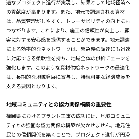
速なプロジェクト進行が実現し、結果として地域経済へ
施工管理におけるデジタル技術の活用
の貢献度が高まります。また、地元で調達される資材
効率的な人材配置と教育訓練プログラム
は、品質管理がしやすく、トレーサビリティの向上にも
施工現場でのリアルタイムモニタリングの
つながります。これにより、施工の信頼性が向上し、顧
重要性
客に対する安心感を提供することができます。地元調達
プロジェクト管理におけるPDCAサイクルの
による効率的なネットワークは、緊急時の調達にも迅速
役割
に対応できる柔軟性を持ち、地域全体の供給チェーンを
効率的なプロジェクト完遂を支える要因
強化します。このような資材供給ネットワークの最適化
は、長期的な地域発展に寄与し、持続可能な経済成長を
リスク管理と施工管理の最適化
支える要因となります。
地元調達が鍵を握る福岡県のプラント工事の成
功事例
地域コミュニティとの協力関係構築の重要性
成功した地元調達事例の紹介
福岡県におけるプラント工事の成功には、地域コミュニ
地元企業との協業による成果
ティとの強固な協力関係の構築が欠かせません。地元住
プロジェクトの成功に貢献した要因
民との信頼関係を築くことで、プロジェクト進行が円滑