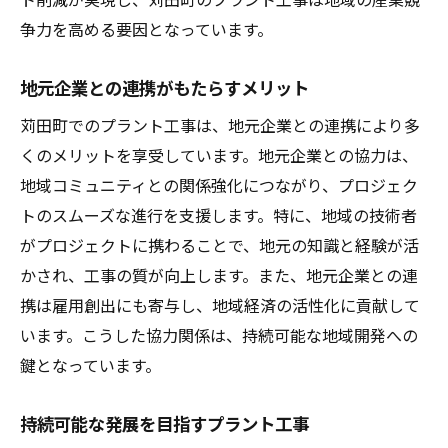
廃棄物削減とリサイクルの取り組み
争力を高める要因となっています。
自然環境保護のための施策
地元企業との連携がもたらすメリット
環境評価の導入とその効果
苅田町でのプラント工事は、地元企業との連携により多
持続可能性を考慮したデザイン
くのメリットを享受しています。地元企業との協力は、
環境対応技術の進化と展望
地域コミュニティとの関係強化につながり、プロジェク
苅田町におけるプラント工事の実例紹介
トのスムーズな進行を支援します。特に、地域の技術者
成功事例から学ぶ効率的な工事
がプロジェクトに携わることで、地元の知識と経験が活
地域企業との成功的な協力方法
かされ、工事の質が向上します。また、地元企業との連
革新的技術導入の具体例
携は雇用創出にも寄与し、地域経済の活性化に貢献して
環境配慮型工事の実践事例
います。こうした協力関係は、持続可能な地域開発への
プロジェクト完了までの道のり
鍵となっています。
地元住民の参加とその影響
持続可能な発展を目指すプラント工事
プラント工事が苅田町の未来をどう変えるのか