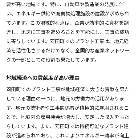
最新の施工技術とその効果
要が高い地域です。特に、自動車や製造業の発展に伴
エネルギー管理の最適化方法
い、エネルギー供給や廃棄物処理施設の建設が求められ
ています。この地域的利点は、企業が効率的に資材を調
環境負荷を軽減する革新的技術
達し、迅速に工事を進めることを可能にし、工事の成功
苅田町でのプラント工事が地域産業に与える影
に寄与しています。苅田町でのプラント工事は、地元経
響とは
済を活性化させるだけでなく、全国的な産業ネットワー
雇用創出と人材育成の現状
クの一部としての役割も果たしています。
地域産業の活性化に寄与する要因
産業クラスター形成の可能性
地域経済への貢献度が高い理由
地元中小企業の成長支援
苅田町でのプラント工事が地域経済に大きな貢献を果た
産業の持続的発展に向けた取り組み
している理由の一つに、地元の労働力の活用がありま
地域住民との共生と課題
す。地元の技術者や工事関係者が積極的に雇用されるこ
成功するプラント工事のための秘訣とは？
とで、地域内の雇用機会が増大し、安定した収入をもた
らしています。また、苅田町では持続可能なプラント建
計画段階での重要なポイント
設が進められており、これによりエネルギー効率が向上
プロジェクト管理の要点