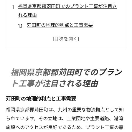
福岡県京都郡苅田町でのプラント工事が注目さ
れる理由
苅田町の地理的利点と工事需要
地域経済への貢献度が高い理由
最新技術の導入による作業効率の向上
地元企業との連携がもたらすメリット
持続可能な発展を目指すプラント工事
福岡県京都郡苅田町でのプラン
地方自治体の支援策とその影響
ト工事が注目される理由
エネルギー効率を高める最新プラント工事技術
の紹介
苅田町の地理的利点と工事需要
再生可能エネルギーの活用法
福岡県京都郡苅田町は、九州の重要な物流拠点として知
省エネ設計の最前線
られています。その立地は、工業団地や主要道路、港湾
スマートテクノロジーの採用事例
施設へのアクセスが良好であるため、プラント工事の需