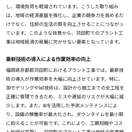
し、環境負荷も軽減されています。こうした取り組み
コミュニケーションの重要性
は、地域の経済基盤を強化し、企業の競争力を高めるだ
リスク管理とその方法
けでなく、住民の生活の質を向上させることにつながっ
品質保証体制の確立
ています。このような背景から、苅田町でのプラント工
成功事例から学ぶ実践的アプローチ
事は地域経済の発展に欠かせない要素となっています。
地元技術者が語るプラント工事成功のカギ
最新技術の導入による作業効率の向上
経験豊富な技術者の意見
現場でのリアルな挑戦と解決策
福岡県京都郡苅田町におけるプラント工事では、最新技
術の導入が作業効率を大幅に向上させています。特に、
技術者コミュニティの形成と交流
3DモデリングやIoT技術は、設計から施工までの全工程を
教育研修の重要性と実践方法
正確に管理できるため、ミスや遅延のリスクが大幅に減
技術者から見た未来のプラント工事
少します。また、AIを活用した予測メンテナンスによ
技術革新を取り入れるための工夫
り、設備の稼働率が最大化され、ダウンタイムを最小限
環境配慮型プラント工事の最新事情
に抑えることが可能です。これにより、工期短縮やコス
環境基準に準拠した施工方法
ト削減が実現し、苅田町のプラント工事は地域の産業競