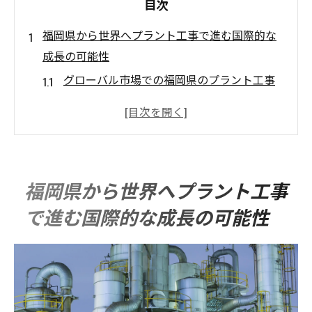
目次
福岡県から世界へプラント工事で進む国際的な
成長の可能性
グローバル市場での福岡県のプラント工事
の役割
国際プロジェクトにおける福岡県の技術革
新
海外のパートナーシップがもたらす新しい
福岡県から世界へプラント工事
ビジネスチャンス
で進む国際的な成長の可能性
福岡県のプラント工事が世界に与える影響
地域企業の国際化への道筋
国際競争力を高める福岡県のプラント工事
プラント工事がもたらす福岡県の地理的優位性
と海外進出