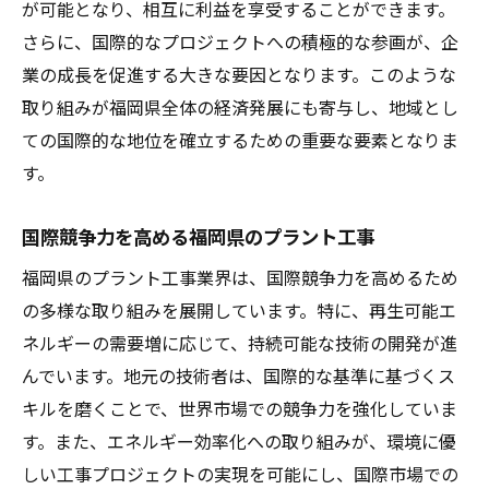
が可能となり、相互に利益を享受することができます。
アジア市場へのアクセスを最大限に活かす
さらに、国際的なプロジェクトへの積極的な参画が、企
戦略
業の成長を促進する大きな要因となります。このような
福岡県のプラント工事がアジアで果たす役
取り組みが福岡県全体の経済発展にも寄与し、地域とし
割
ての国際的な地位を確立するための重要な要素となりま
アジア各国との経済的連携とその可能性
す。
地域間協力がもたらすビジネスチャンス
国際競争力を高める福岡県のプラント工事
アジア市場における福岡県の競争優位性
福岡県の企業が切り拓くアジア市場の未来
福岡県のプラント工事業界は、国際競争力を高めるため
の多様な取り組みを展開しています。特に、再生可能エ
福岡県のプラント工事が築く持続可能な未来
ネルギーの需要増に応じて、持続可能な技術の開発が進
持続可能な社会を目指したプラント工事の
んでいます。地元の技術者は、国際的な基準に基づくス
貢献
キルを磨くことで、世界市場での競争力を強化していま
環境に優しいプラント工事の取り組み
す。また、エネルギー効率化への取り組みが、環境に優
地域資源を活用した持続可能な開発
しい工事プロジェクトの実現を可能にし、国際市場での