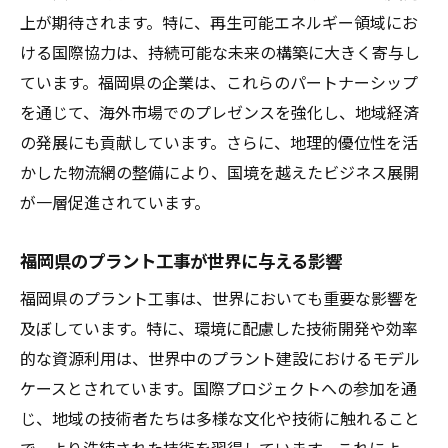
上が期待されます。特に、再生可能エネルギー領域にお
功の鍵
ける国際協力は、持続可能な未来の構築に大きく寄与し
福岡県技術者の国際的評価と信頼
ています。福岡県の企業は、これらのパートナーシップ
新たな人材育成が未来を切り開く
を通じて、海外市場でのプレゼンスを強化し、地域経済
福岡県の教育機関と企業の連携による技術
の発展にも貢献しています。さらに、地理的優位性を活
者育成
かした物流網の整備により、国境を越えたビジネス展開
国際舞台で活躍する福岡県の技術者たち
が一層促進されています。
プラント工事を通じた福岡県の経済成長と地域
活性化
福岡県のプラント工事が世界に与える影響
プラント工事が促す地域経済の活性化
福岡県のプラント工事は、世界においても重要な影響を
地域産業の発展を支えるプロジェクトの重
及ぼしています。特に、環境に配慮した技術開発や効率
要性
的な資源利用は、世界中のプラント建設におけるモデル
ケースとされています。国際プロジェクトへの参加を通
雇用創出と福岡県の経済的恩恵
じ、地域の技術者たちは多様な文化や技術に触れること
地域社会における持続可能な成長の実現