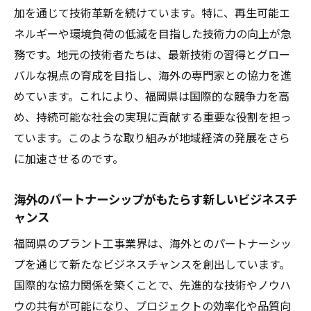
加を通じて技術革新を続けています。特に、再生可能エ
持続可能な社会に向けたエネルギー利用の
ネルギーや環境負荷の低減を目指した技術力の向上が急
新潮流
務です。地元の技術者たちは、最新技術の習得とグロー
環境保護と経済成長を両立するプラント工
バルな視点の育成を目指し、海外の専門家との協力を進
事
めています。これにより、福岡県は国際的な競争力を高
福岡県における再生可能エネルギーのプロ
め、持続可能な社会の実現に貢献する重要な役割を担っ
ジェクト事例
ています。このような取り組みが地域経済の発展をさら
プラント工事が支えるクリーンエネルギー
に加速させるのです。
時代
技術革新が導く再生可能エネルギーの未来
海外のパートナーシップがもたらす新しいビジネスチ
ャンス
福岡県の専門技術者が国際プロジェクトで果た
す役割
福岡県のプラント工事業界は、海外とのパートナーシッ
プを通じて新たなビジネスチャンスを創出しています。
国際プロジェクトにおける福岡県技術者の
国際的な協力関係を築くことで、先進的な技術やノウハ
貢献
ウの共有が可能になり、プロジェクトの効率化や品質向
高度な専門技術がもたらすプロジェクト成