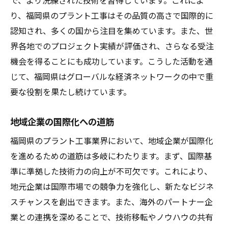
で、より洗練された技術を習得しています。これによ
福岡県内企業の活用事例と成功体験
り、福岡県のプラント工事はその品質の高さで国際的に
地元コミュニティとの連携がもたらす相乗
認知され、多くの国から注目を集めています。また、世
効果
界各地でのプロジェクト実績が評価され、さらなる受注
技術移転が加速する福岡県からのプラント工事
機会を得ることにも成功しています。こうした活動を通
の潮流
じて、福岡県はグローバルな経済ネットワークの中で重
世界に広がる福岡県の技術とノウハウ
要な役割を果たし続けています。
技術移転がもたらす新しいビジネスモデル
地域企業の国際化への道筋
海外プロジェクトにおける技術移転の実例
技術交流がもたらす国際的な協力関係
福岡県のプラント工事業界において、地域企業が国際化
を進めるための道筋は多岐にわたります。まず、国際基
福岡県の企業が先導する技術移転の未来
準に準拠した技術力の向上が不可欠です。これにより、
革新を促進する技術移転のベストプラクテ
地元企業は国際市場での競争力を強化し、新たなビジネ
ィス
スチャンスを創出できます。また、海外のパートナー企
アジアへのアクセスを活かした福岡県のプラン
業との連携を深めることで、技術移転やノウハウの共有
ト工事の展望