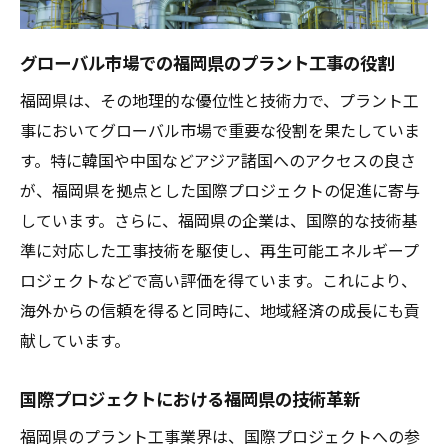
福岡県の地理的特徴がもたらすビジネス利
点
グローバル市場での福岡県のプラント工事の役割
海外進出を支える福岡県のインフラと交通
福岡県は、その地理的な優位性と技術力で、プラント工
アクセス
事においてグローバル市場で重要な役割を果たしていま
福岡県の企業が活用する国際市場への扉
す。特に韓国や中国などアジア諸国へのアクセスの良さ
地理的優位性が生むプラント工事の新たな
が、福岡県を拠点とした国際プロジェクトの促進に寄与
可能性
しています。さらに、福岡県の企業は、国際的な技術基
福岡県とアジア太平洋地域の経済連携
準に対応した工事技術を駆使し、再生可能エネルギープ
ロジェクトなどで高い評価を得ています。これにより、
地理的条件を活かしたプラント工事の成功
海外からの信頼を得ると同時に、地域経済の成長にも貢
事例
献しています。
再生可能エネルギーの需要拡大とプラント工事
の未来
国際プロジェクトにおける福岡県の技術革新
再生可能エネルギーが牽引するプラント工
福岡県のプラント工事業界は、国際プロジェクトへの参
事の進化