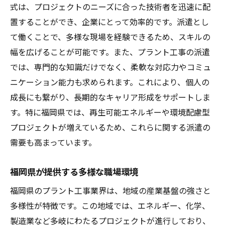
派遣から正社員を目指すキャリアアップ
式は、プロジェクトのニーズに合った技術者を迅速に配
福岡県における技術研修の実態
置することができ、企業にとって効率的です。派遣とし
プラント工事派遣の未来を見据えたキャリ
て働くことで、多様な現場を経験できるため、スキルの
ア形成
幅を広げることが可能です。また、プラント工事の派遣
では、専門的な知識だけでなく、柔軟な対応力やコミュ
地域に根ざした持続可能なキャリアの構築
ニケーション能力も求められます。これにより、個人の
未経験者歓迎福岡県のプラント工事派遣で技術
成長にも繋がり、長期的なキャリア形成をサポートしま
を磨く
す。特に福岡県では、再生可能エネルギーや環境配慮型
未経験者向けの研修プログラムの紹介
プロジェクトが増えているため、これらに関する派遣の
福岡県で未経験者が活躍する理由
需要も高まっています。
実践を通じて学ぶプラント工事の技術
未経験者が知っておくべき基礎知識
福岡県が提供する多様な職場環境
福岡県でのキャリアスタートに必要なもの
福岡県のプラント工事業界は、地域の産業基盤の強さと
未経験からプロフェッショナルになるため
多様性が特徴です。この地域では、エネルギー、化学、
の道のり
製造業など多岐にわたるプロジェクトが進行しており、