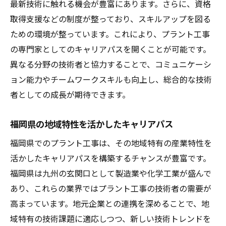
最新技術に触れる機会が豊富にあります。さらに、資格
福岡県の産業を支えるプラント工事派遣の魅力
取得支援などの制度が整っており、スキルアップを図る
的な環境
ための環境が整っています。これにより、プラント工事
福岡県の産業とプラント工事の関係性
の専門家としてのキャリアパスを開くことが可能です。
地域経済を支えるプラント工事の役割
異なる分野の技術者と協力することで、コミュニケーシ
福岡県でのプラント工事派遣の働きやすさ
ョン能力やチームワークスキルも向上し、総合的な技術
地域密着型の働き方とその魅力
者としての成長が期待できます。
福岡県での派遣就業による地域貢献
福岡県の地域特性を活かしたキャリアパス
産業発展を促進するプラント工事派遣の未
来
福岡県でのプラント工事は、その地域特有の産業特性を
活かしたキャリアパスを構築するチャンスが豊富です。
未来を見据える福岡県でのプラント工事派遣の
福岡県は九州の玄関口として製造業や化学工業が盛んで
魅力とは
あり、これらの業界ではプラント工事の技術者の需要が
未来志向のキャリアを築くためのポイント
高まっています。地元企業との連携を深めることで、地
プラント工事派遣が開く新たな可能性
域特有の技術課題に適応しつつ、新しい技術トレンドを
福岡県で働く上で知っておくべき未来展望