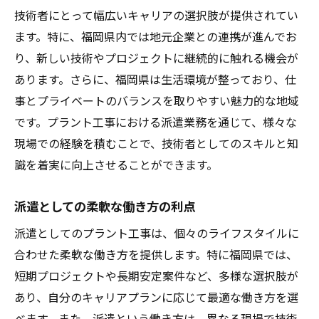
進化し続ける技術福岡県のプラント工事派遣の
技術者にとって幅広いキャリアの選択肢が提供されてい
メリット
ます。特に、福岡県内では地元企業との連携が進んでお
り、新しい技術やプロジェクトに継続的に触れる機会が
最新技術を取り入れる福岡県のプラント工
あります。さらに、福岡県は生活環境が整っており、仕
事
事とプライベートのバランスを取りやすい魅力的な地域
技術革新がもたらすキャリアの多様性
です。プラント工事における派遣業務を通じて、様々な
プラント工事派遣での技術習得の方法
現場での経験を積むことで、技術者としてのスキルと知
福岡県で進化する技術環境と働き方
識を着実に向上させることができます。
派遣先での技術研修の効果
技術進化がキャリアに与える影響
派遣としての柔軟な働き方の利点
福岡県におけるプラント工事派遣のキャリア構
派遣としてのプラント工事は、個々のライフスタイルに
築法
合わせた柔軟な働き方を提供します。特に福岡県では、
キャリア構築のための目標設定
短期プロジェクトや長期安定案件など、多様な選択肢が
プラント工事派遣からのキャリアパス事例
あり、自分のキャリアプランに応じて最適な働き方を選
べます。また、派遣という働き方は、異なる現場で技術
福岡県の特性を活かしたキャリアプラン