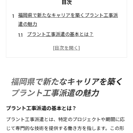
目次
福岡県で新たなキャリアを築くプラント工事派
遣の魅力
プラント工事派遣の基本とは？
福岡県が提供する多様な職場環境
派遣としての柔軟な働き方の利点
プラント工事で活躍するためのスキル
福岡県の地域特性を活かしたキャリアパス
福岡県で新たなキャリアを築く
プラント工事派遣の安全性とサポート体制
プラント工事派遣の魅力
プラント工事で未来を開く福岡県での派遣の可
能性
プラント工事派遣の基本とは？
プラント工事派遣での成長の機会
プラント工事派遣とは、特定のプロジェクトや期間に応
福岡県の産業動向とプラント工事
じて専門的な技術を提供する働き方を指します。この形