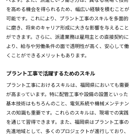
を高める機会を得られるため、幅広い経験を積むことが
働きながら学べるスキルアップの機会
可能です。これにより、プラント工事のスキルを多面的
長期的なキャリアビジョンの重要性
に磨き、将来のキャリア形成に大きな影響を与えること
地域産業に貢献するキャリア形成
ができます。さらに、派遣業務は雇用主との直接契約に
プラント工事派遣で叶える福岡県でのキャリア
より、給与や労働条件の面で透明性が高く、安心して働
アップ
くことができるメリットもあります。
キャリアアップを実現するためのステップ
福岡県での成功事例から学ぶキャリア戦略
プラント工事で活躍するためのスキル
プラント工事派遣でキャリアアップするに
プラント工事におけるスキルは、福岡県においても需要
は
が高まっています。特に配管工事や設備の設置といった
転職市場でのプラント工事スキルの価値
基本技術はもちろんのこと、電気系統や機械メンテナン
スの知識も重要です。これらのスキルは、現場での実践
福岡県の企業と連携したキャリアアップ方
を通じて習得できます。また、福岡県はプラント工事の
法
先進地域として、多くのプロジェクトが進行しており、
派遣から正社員へのキャリアシフト