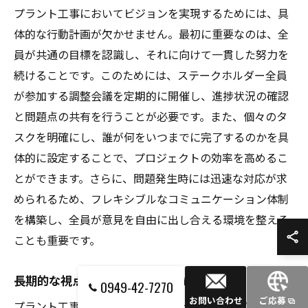
プラント工事においてビジョンを実現するためには、具
体的な行動計画が欠かせません。最初に重要なのは、全
員が共通の目標を認識し、それに向けて一貫した努力を
続けることです。このためには、ステークホルダー全員
が参加する調整会議を定期的に開催し、進捗状況の確認
と問題点の共有を行うことが必要です。また、個々のタ
スクを明確にし、誰が何をいつまでに完了するのかを具
体的に設定することで、プロジェクトの効率を高めるこ
とができます。さらに、問題発生時には迅速な対応が求
められるため、フレキシブルなコミュニケーション体制
を構築し、全員が意見を自由に出し合える環境を整える
ことも重要です。
長期的な視点で考える持続可能なビジョンの設定
0949-42-7270
お問い合わせ
ご応募
プラント工事において持続可能なビジョンを設定するこ