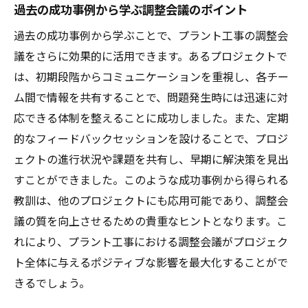
方法
過去の成功事例から学ぶ調整会議のポイント
効率的な資材管理とその実践法
過去の成功事例から学ぶことで、プラント工事の調整会
環境への配慮を考慮した工事の進め方
議をさらに効果的に活用できます。あるプロジェクトで
プラント工事調整会議で効率的に進行するため
は、初期段階からコミュニケーションを重視し、各チー
のポイント
ム間で情報を共有することで、問題発生時には迅速に対
会議のアジェンダの設定と共有
応できる体制を整えることに成功しました。また、定期
的なフィードバックセッションを設けることで、プロジ
時間を管理するためのタイムキーピング技
ェクトの進行状況や課題を共有し、早期に解決策を見出
術
すことができました。このような成功事例から得られる
議論を活発化させるためのファシリテーシ
教訓は、他のプロジェクトにも応用可能であり、調整会
ョンスキル
議の質を向上させるための貴重なヒントとなります。こ
会議後のアクションプランの策定とフォロ
れにより、プラント工事における調整会議がプロジェク
ーアップ
ト全体に与えるポジティブな影響を最大化することがで
参加者の積極的な関与を促す方法
きるでしょう。
テクノロジーを活用した遠隔会議の効率化