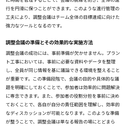
共通のビジョンに向かって協力するプラント工
行を円滑に保つことができます。このような進行管理の
事の秘訣
工夫により、調整会議はチーム全体の目標達成に向けた
共通の目標設定とその重要性
強力なツールとなるのです。
ビジョンを共有するための効果的な方法
調整会議の準備とその効果的な実施方法
チームビルディングを通じた協力体制の構
築
調整会議の成功には、事前準備が欠かせません。プラン
成功事例から学ぶビジョンの効果的な伝達
ト工事においては、事前に必要な資料やデータを整理
方法
し、全員が同じ情報を基に議論できる環境を整えること
が重要です。この準備段階で、会議の目的や具体的な議
ビジョンを実現するための具体的な行動計
題を明確にしておくことで、参加者は効率的に問題解決
画
に専念できます。また、参加者の役割分担を事前に決め
長期的な視点で考える持続可能なビジョン
ておくことで、各自が自分の責任範囲を理解し、効率的
の設定
なディスカッションが可能となります。このような準備
プラント工事で成果を最大化するための具体的
が整うことで、調整会議は単なる報告の場にとどまら
な方法