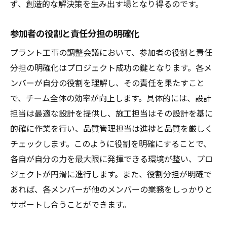
ず、創造的な解決策を生み出す場となり得るのです。
プロジェクト管理ツールの効果的な使用法
パフォーマンス指標の設定とモニタリング
参加者の役割と責任分担の明確化
資源の最適配分による効率化
プラント工事の調整会議において、参加者の役割と責任
リスク管理とその軽減方法
分担の明確化はプロジェクト成功の鍵となります。各メ
継続的な学習を促進するための教育・訓練
ンバーが自分の役割を理解し、その責任を果たすこと
プログラム
で、チーム全体の効率が向上します。具体的には、設計
パートナーシップと協力関係の強化
担当は最適な設計を提供し、施工担当はその設計を基に
的確に作業を行い、品質管理担当は進捗と品質を厳しく
現場での効率的な進行を支えるプラント工事の
チェックします。このように役割を明確にすることで、
工夫
各自が自分の力を最大限に発揮できる環境が整い、プロ
時間管理のテクニックと実践例
ジェクトが円滑に進行します。また、役割分担が明確で
現場での安全性を確保するための手法
あれば、各メンバーが他のメンバーの業務をしっかりと
作業フローを最適化するための戦略
サポートし合うことができます。
現場スタッフのモチベーションを維持する