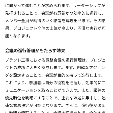
建設的な批判を受け入れる文化の醸成
に向かって進むことが求められます。リーダーシップが
合意形成のプロセスを円滑に進める方法
発揮されることで、会議が有意義かつ効率的に進行し、
メンバーのエンゲージメントを高める手法
メンバー全員が納得のいく結論を導き出せます。その結
信頼関係の構築がもたらす長期的な効果
果、プロジェクト全体の士気が高まり、円滑な実行が可
プラント工事調整会議での問題解決のベストプ
能となります。
ラクティス
会議の進行管理がもたらす効果
問題解決のステップとその実践方法
創造的な思考を促進するためのテクニック
プラント工事における調整会議の進行管理は、プロジェ
クトの成功に大きく寄与します。まず、明確なアジェン
問題分析におけるデータ活用の重要性
ダを設定することで、会議が目的を持って進行します。
合意を得るための交渉技術
これにより、参加者は自分の役割を把握し、効率的にコ
利害関係者の視点を取り入れた解決策の提
ミュニケーションを取ることができます。また、議論の
案
優先順位を明確にすることで、重要な課題に集中し、迅
継続的な改善を図るためのフィードバック
速な意思決定が可能になります。さらに、進行役が適切
ループ
に時間を管理することで、会議の脱線を防ぎ、全体の進