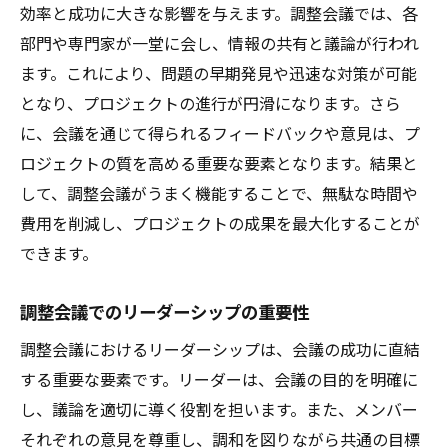
効率と成功に大きな影響を与えます。調整会議では、各
コミュニケーションの障害を克服する方法
部門や専門家が一堂に会し、情報の共有と議論が行われ
非言語コミュニケーションの活用法
ます。これにより、問題の早期発見や迅速な対策が可能
定期的なフィードバックセッションの重要
となり、プロジェクトの進行が円滑になります。さら
性
に、会議を通じて得られるフィードバックや意見は、プ
コミュニケーションツールの有効活用
ロジェクトの質を高める重要な要素となります。結果と
文化的背景を考慮したコミュニケーション
して、調整会議がうまく機能することで、無駄な時間や
戦略
費用を削減し、プロジェクトの成果を最大化することが
できます。
透明性を高めるための情報共有の方法
メンバーの意見を尊重し合うプラント工事の重
調整会議でのリーダーシップの重要性
要性
調整会議におけるリーダーシップは、会議の成功に直結
意見の多様性がプロジェクトに与える利点
する重要な要素です。リーダーは、会議の目的を明確に
意見交換の場を活用した創造的な解決策の
し、議論を適切に導く役割を担います。また、メンバー
導出
それぞれの意見を尊重し、調和を図りながら共通の目標