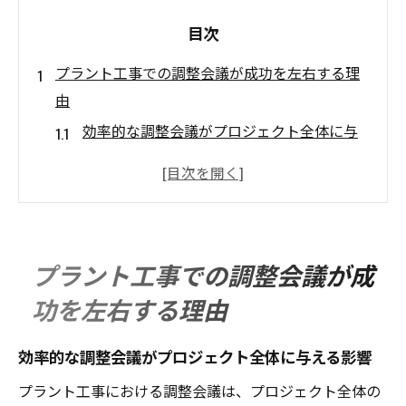
目次
プラント工事での調整会議が成功を左右する理
由
効率的な調整会議がプロジェクト全体に与
える影響
調整会議でのリーダーシップの重要性
会議の進行管理がもたらす効果
調整会議の準備とその効果的な実施方法
プラント工事での調整会議が成
参加者の役割と責任分担の明確化
功を左右する理由
過去の成功事例から学ぶ調整会議のポイン
ト
効率的な調整会議がプロジェクト全体に与える影響
効果的なコミュニケーションでプラント工事を
プラント工事における調整会議は、プロジェクト全体の
成功に導く方法